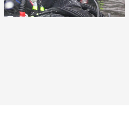
Taucher.Net