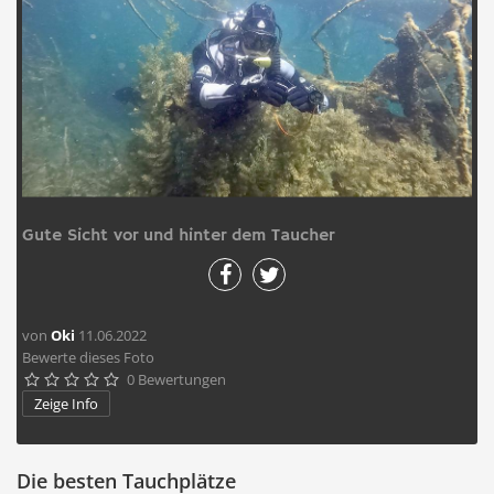
Gute Sicht vor und hinter dem Taucher
von
Oki
11.06.2022
Bewerte dieses Foto
0 Bewertungen





Zeige Info
Die besten Tauchplätze