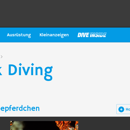
Ausrüstung
Kleinanzeigen
 Diving
epferdchen
H