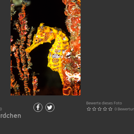
Bewerte dieses Foto
0
0 Bewertu





erdchen