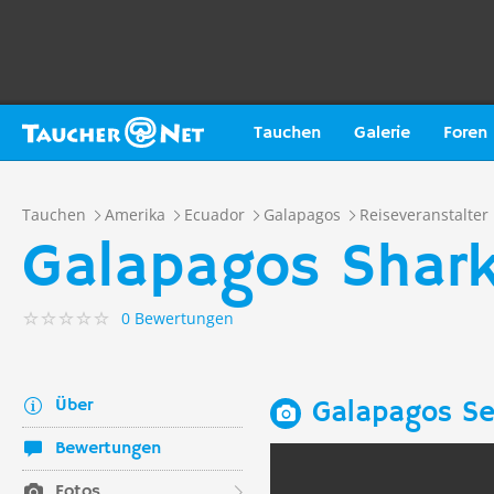
Tauchen
Galerie
Foren
Tauchen
Amerika
Ecuador
Galapagos
Reiseveranstalter
Galapagos Shark
0 Bewertungen
Über
Galapagos Se
Bewertungen
Fotos