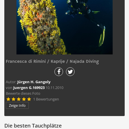
Francesca di Rimini / Kaprije / Najada Diving
Autor:
Jürgen H. Gangoly
von
Juergen G.169923
10.11.2010
Bewerte dieses Foto
1 Bewertungen





Zeige Info
Die besten Tauchplätze