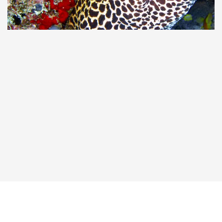
Taucher.Net