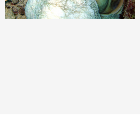
Taucher.Net