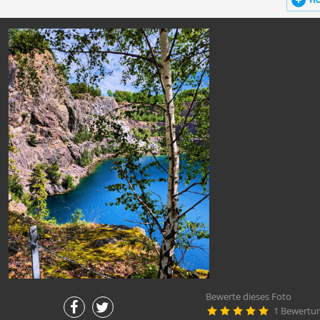
H
Bewerte dieses Foto
1 Bewertu




