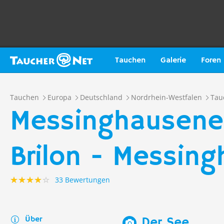
Tauchen
Galerie
Foren
Tauchen
Europa
Deutschland
Nordrhein-Westfalen
Tau
Messinghausener
Brilon - Messin
33 Bewertungen
Über
Der See