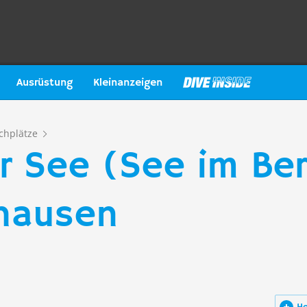
Ausrüstung
Kleinanzeigen
chplätze
 See (See im Ber
ghausen