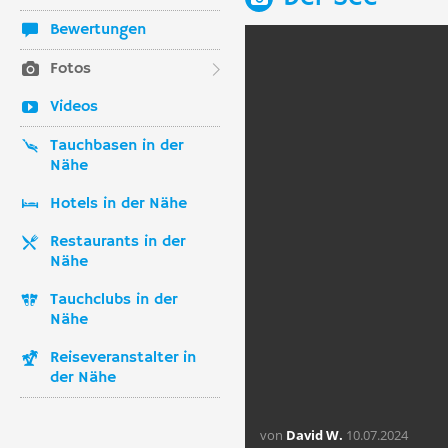
Bewertungen
Fotos
Videos
Tauchbasen in der
Nähe
Hotels in der Nähe
Restaurants in der
Nähe
Tauchclubs in der
Nähe
Reiseveranstalter in
der Nähe
von
David W.
10.07.2024