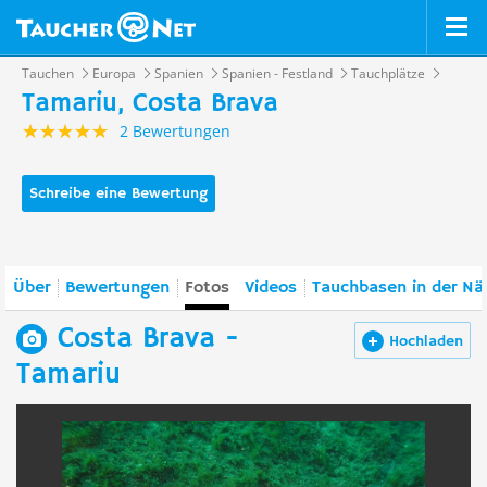
Tauchen
Europa
Spanien
Spanien - Festland
Tauchplätze
Tamariu, Costa Brava
2 Bewertungen
Schreibe eine Bewertung
Über
Bewertungen
Fotos
Videos
Tauchbasen in der Nä
Costa Brava -
Hochladen
Tamariu