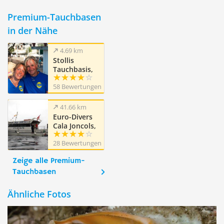
Premium-Tauchbasen
in der Nähe
4.69 km
Stollis
Tauchbasis,
Tamariu,
58 Bewertungen
Costa Brava
41.66 km
Euro-Divers
Cala Joncols,
Costa Brava
28 Bewertungen
Zeige alle Premium-
Tauchbasen
Ähnliche Fotos