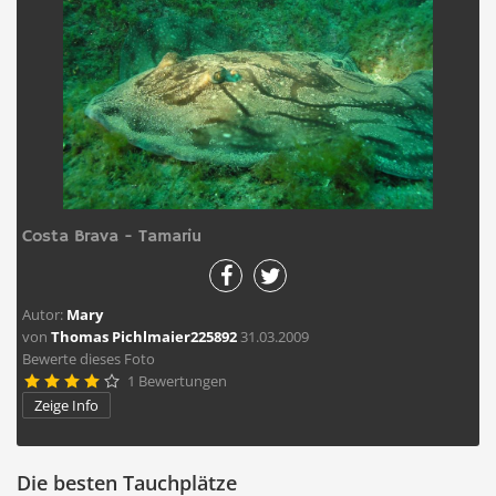
Costa Brava - Tamariu
Autor:
Mary
von
Thomas Pichlmaier225892
31.03.2009
Bewerte dieses Foto
1 Bewertungen





Zeige Info
Die besten Tauchplätze