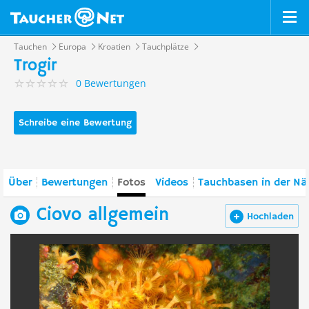
Tauchen
Europa
Kroatien
Tauchplätze
Trogir
0 Bewertungen
Schreibe eine Bewertung
Über
Bewertungen
Fotos
Videos
Tauchbasen in der Nä
Ciovo allgemein
Hochladen