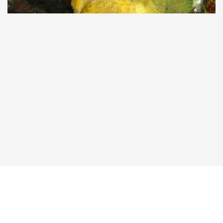
Taucher.Net