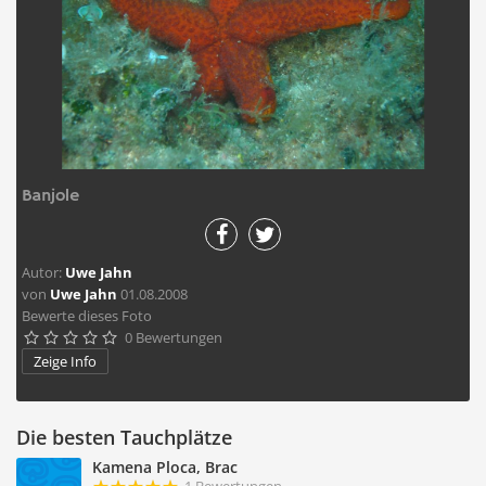
Banjole
Autor:
Uwe Jahn
von
Uwe Jahn
01.08.2008
Bewerte dieses Foto
0 Bewertungen





Zeige Info
Die besten Tauchplätze
Kamena Ploca, Brac