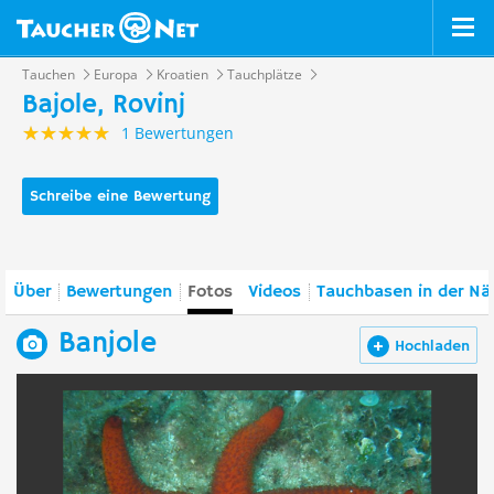
Tauchen
Europa
Kroatien
Tauchplätze
Bajole, Rovinj
1 Bewertungen
Schreibe eine Bewertung
Über
Bewertungen
Fotos
Videos
Tauchbasen in der Nä
Banjole
Hochladen