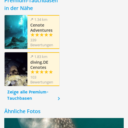
Premium-Tauchbasen
in der Nähe
1.34 km
Cenote
Adventures
339
Bewertungen
1.83 km
diving.DE
Cenotes
(Cenote-
103
Diving.Com)
Bewertungen
Zeige alle Premium-
Tauchbasen
Ähnliche Fotos