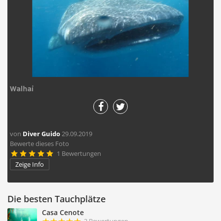
Walhai
von
Diver Guido
29.09.2019
Bewerte dieses Foto
1 Bewertungen





Zeige Info
Die besten Tauchplätze
Casa Cenote