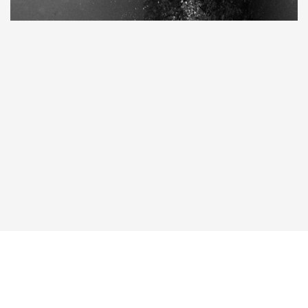
Taucher.Net