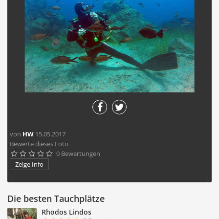
von
HW
15.05.2017
Bewerte dieses Foto
0 Bewertungen





Zeige Info
Die besten Tauchplätze
Rhodos Lindos