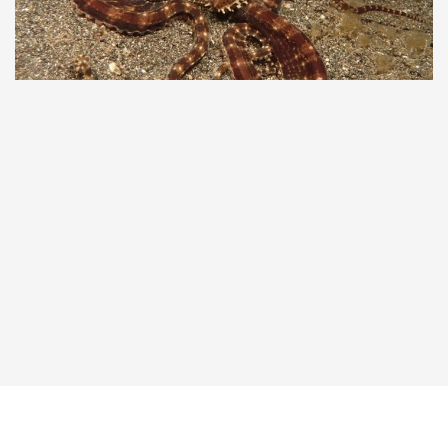
Taucher.Net