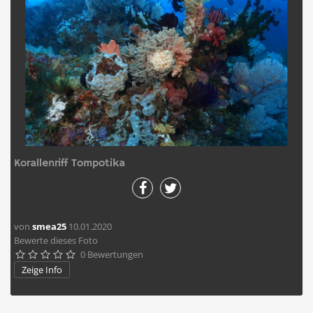
Korallenriff Tompotika
von
smea25
10.01.2020
Bewerte dieses Foto
0 Bewertungen





Zeige Info