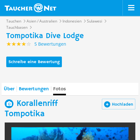
Tauchen
Asien / Australien
Indonesien
Sulawesi
Tauchbasen
Tompotika Dive Lodge
5 Bewertungen
Schreibe eine Bewertung
Über
Bewertungen
Fotos
Korallenriff
Hochladen
Tompotika