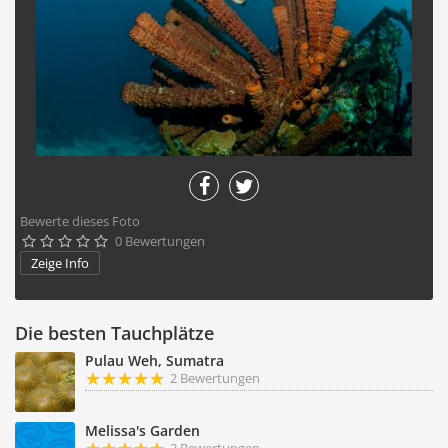
Bewerte dieses Foto
0 Bewertungen





Zeige Info
Die besten Tauchplätze
Pulau Weh, Sumatra
2 Bewertungen
Melissa's Garden