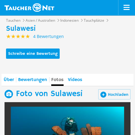
Tauchen
Asien / Australien
Indonesien
Tauchplätze
Sulawesi
4 Bewertungen
Schreibe eine Bewertung
Über
Bewertungen
Fotos
Videos
Foto von Sulawesi
Hochladen