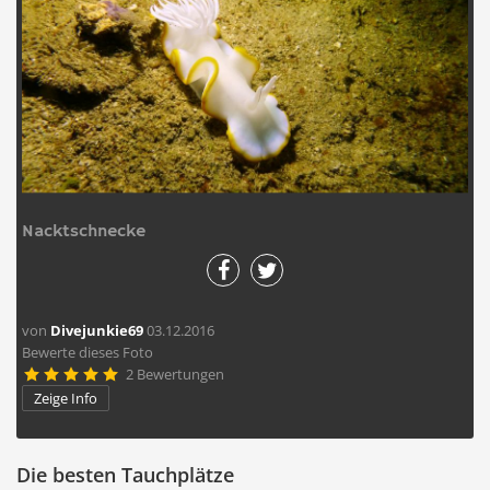
Nacktschnecke
von
Divejunkie69
03.12.2016
Bewerte dieses Foto
2 Bewertungen





Zeige Info
Die besten Tauchplätze