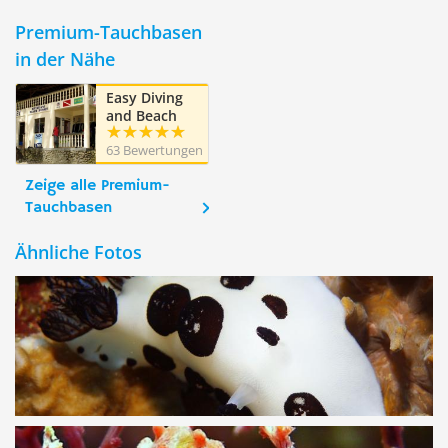
Premium-Tauchbasen
in der Nähe
Easy Diving
and Beach
Resort,
63 Bewertungen
Sipalay,
Negros
Zeige alle Premium-
Occidental
Tauchbasen
Ähnliche Fotos