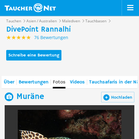
Tauchen
Asien / Australien
Malediven
Tauchbasen
DivePoint Rannalhi
76 Bewertungen
Schreibe eine Bewertung
Über
Bewertungen
Fotos
Videos
Tauchsafaris in der N
Muräne
Hochladen