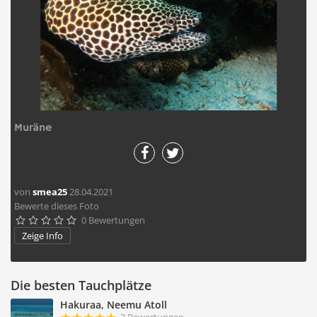
Muräne
von
smea25
28.04.2021
Bewerte dieses Foto
0 Bewertungen





Zeige Info
Die besten Tauchplätze
Hakuraa, Neemu Atoll