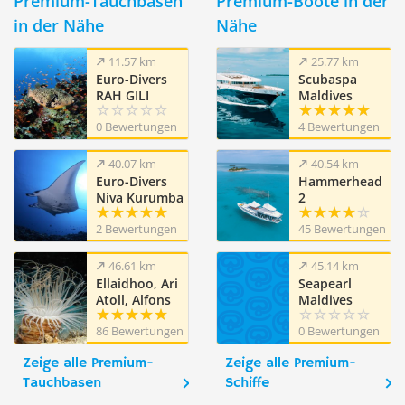
Premium-Tauchbasen
Premium-Boote in der
in der Nähe
Nähe
11.57 km
25.77 km
Euro-Divers
Scubaspa
RAH GILI
Maldives
MALDIVES
0 Bewertungen
4 Bewertungen
40.07 km
40.54 km
Euro-Divers
Hammerhead
Niva Kurumba
2
Maldives
2 Bewertungen
45 Bewertungen
46.61 km
45.14 km
Ellaidhoo, Ari
Seapearl
Atoll, Alfons
Maldives
Straub Dive &
86 Bewertungen
0 Bewertungen
Sail
Zeige alle Premium-
Zeige alle Premium-
Tauchbasen
Schiffe