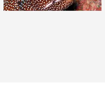
Taucher.Net