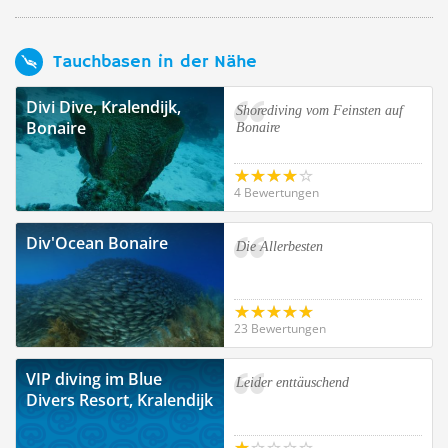
Tauchbasen in der Nähe
Divi Dive, Kralendijk,
Shorediving vom Feinsten auf
Bonaire
Bonaire
4 Bewertungen
Div'Ocean Bonaire
Die Allerbesten
23 Bewertungen
VIP diving im Blue
Leider enttäuschend
Divers Resort, Kralendijk