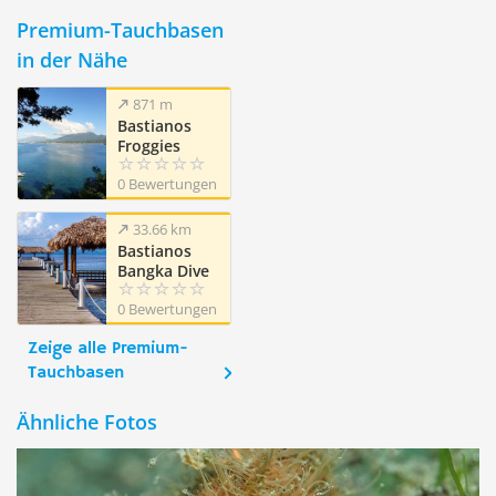
Premium-Tauchbasen
in der Nähe
871 m
Bastianos
Froggies
Lembeh Dive
0 Bewertungen
Resort
33.66 km
Bastianos
Bangka Dive
Resort
0 Bewertungen
Zeige alle Premium-
Tauchbasen
Ähnliche Fotos