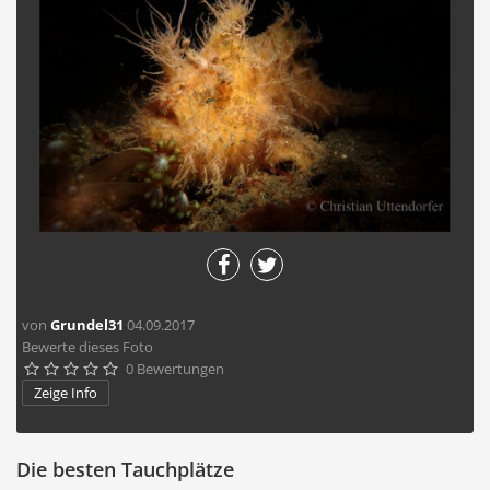
von
Grundel31
04.09.2017
Bewerte dieses Foto
0 Bewertungen





Zeige Info
Die besten Tauchplätze