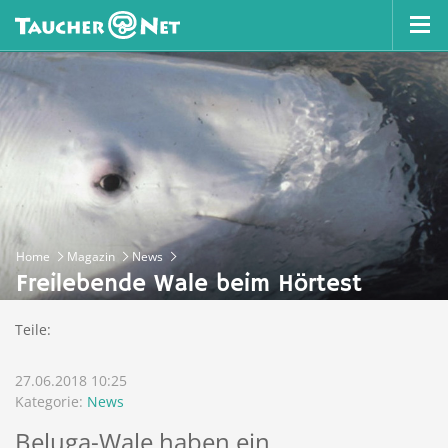
Home
Magazin
News
Freilebende Wale beim Hörtest
Teile:
27.06.2018 10:25
Kategorie:
News
Beluga-Wale haben ein