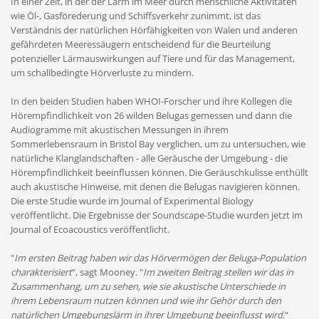
In einer Zeit, in der der Lärm im Meer durch menschliche Aktivitäten
wie Öl-, Gasförederung und Schiffsverkehr zunimmt, ist das
Verständnis der natürlichen Hörfähigkeiten von Walen und anderen
gefährdeten Meeressäugern entscheidend für die Beurteilung
potenzieller Lärmauswirkungen auf Tiere und für das Management,
um schallbedingte Hörverluste zu mindern.
In den beiden Studien haben WHOI-Forscher und ihre Kollegen die
Hörempfindlichkeit von 26 wilden Belugas gemessen und dann die
Audiogramme mit akustischen Messungen in ihrem
Sommerlebensraum in Bristol Bay verglichen, um zu untersuchen, wie
natürliche Klanglandschaften - alle Geräusche der Umgebung - die
Hörempfindlichkeit beeinflussen können. Die Geräuschkulisse enthüllt
auch akustische Hinweise, mit denen die Belugas navigieren können.
Die erste Studie wurde im Journal of Experimental Biology
veröffentlicht. Die Ergebnisse der Soundscape-Studie wurden jetzt im
Journal of Ecoacoustics veröffentlicht.
"
Im ersten Beitrag haben wir das Hörvermögen der Beluga-Population
charakterisiert
", sagt Mooney. "
Im zweiten Beitrag stellen wir das in
Zusammenhang, um zu sehen, wie sie akustische Unterschiede in
ihrem Lebensraum nutzen können und wie ihr Gehör durch den
natürlichen Umgebungslärm in ihrer Umgebung beeinflusst wird.
“