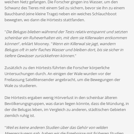
weichen Netz gefangen. Die Forscher gingen ins Wasser, um den
Schwanz des Tieres mit einem Seil zu sichern, bevor sie ihn zu einem
Bauchband (eine kleine Trage) neben ein weiches Schlauchboot
bewegten, wo dann die Hörtests stattfanden.
"
Die Belugas blieben während der Tests relativ entspannt und setzten
scheinbar ein Ruheverhalten ein, mit dem sie Killerwalen entkommen
können
", erklärt Mooney. "
Wenn ein Killerwal sie jagt, wandern
Belugas oft in sehr flaches Wasser und bleiben dort, bis sie sicher in
tiefere Gewässer zurückkehren können.
"
Zusätzlich zu den Hörtests führten die Forscher körperliche
Untersuchungen durch. An einigen der Wale wurden vor der
Freilassung Satellitensender angebracht, um die Bewegungen der
Wale zu studieren.
Die Hörtests ergaben wenig Hörverlust in den scheinbar älteren
Bevölkerungsgruppen, was daran liegen könnte, dass die Mündung, in
der die Belugas leben, im Vergleich zu anderen, städtischen Gebieten
ziemlich ruhig ist.
"
Weil es keine anderen Studien über das Gehör von wilden
Meeressäugern gab, haben wir die Ergebnisse mit früheren Studien