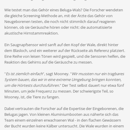
Wie testet man das Gehör eines Beluga-Wals? Die Forscher wendeten
die gleiche Screening-Methode an, mit der Ärzte das Gehör von
Neugeborenen testen, die noch nicht stimmlich darauf reagieren
können, ob sie Geräusche hören oder nicht: die automatisierte
akustische Hirnstammreaktion.
Ein Saugnapfsensor wird sanft auf den Kopf der Wale, direkt hinter
dem Blasloch, und ein weiterer auf der Rückseite als Referenz platziert.
Eine Reihe von leisen Tönen wird gespielt, und die Sensoren helfen, die
Reaktion des Gehirns auf die Geräusche zu messen.
"
Es ist ziemlich einfach
", sagt Mooney. "
Wir mussten nur ein tragbares
System bauen, das wir in eine extreme Umgebung bringen konnten,
um die Hörtests durchzuführen.
" Der Test selbst dauert nur etwa fünf
Minuten, um jede Frequenz zu messen. Der schwierigste Teil, so
Mooney, ist, die Tiere zu fangen.
Dabei vertrauten die Forscher auf die Expertise der Eingeborenen, die
Belugas jagen. Von kleinen Aluminiumbooten aus näherte sich das
Team einem einzelnen erwachsenen Wal - in den flachen Gewässern
der Bucht wurden keine Kälber untersucht. Die Wale wurden in einem