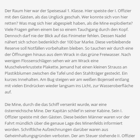
Der Raum hier war der Speisesaal 1. Klasse. Hier speiste der I. Offizier
mit den Gästen, als das Unglück geschah. Wer konnte sich von hier
retten? Was mag sich hier abgespielt haben, als die Mine explodierte?
Viele Fragen gehen einem bei so einem Tauchgang durch den Kopf.
Dennoch darf nie der Blick auf das Finimeter fehlen. Dessen Nadel
nähert sich schon bedenklich der 100 bar Marke. Diese verbleibende
Reserve soll Notfällen vorbehalten bleiben. So tauchen wir durch eine
der Öffnungen hinaus aus dem Wrack in das grüne Freiwasser. Nach
wenigen Flossenschlägen sehen wir am Wrack eine
Muschelverkrustete Plakette. Jemand hat einen kleinen Strauss an
Plastikblumen zwischen die Tafel und den Stahlträger gesteckt. Ein
kurzes Innehalten. Am Bug steigen wir am weißen Bojenseil entlang
mit vielen Eindrücken wieder langsam ins Licht, zur Wasseroberfläche
auf.
Die Mine, durch die das Schiff versenkt wurde, war eine
österreichische Mine. Der Kapitän schlief in seiner Kabine. Sein I.
Offizier speiste mit den Gästen. Diese beiden Männer waren vor der
Fahrt mündlich über die genaue Lage des Minenfelds informiert
worden. Schriftliche Aufzeichnungen darüber waren aus
Geheimhaltungsgründen verboten. Der am Steuer stehende II. Offizier