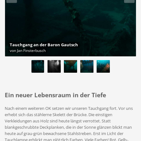
Tauchgang an der Baron Gautsch
von Jan Finsterbusch
Ein neuer Lebensraum in der Tiefe
Nach einem weiteren OK setzen wir unseren Tauchgang fort. Vor uns
erhebt sich das stählerne Skelett der Brücke. Die einstigen
Verkleidungen aus Holz sind heute längst verrottet. Statt
blankgeschrubbte Deckplanken, die in der Sonne glänzen blickt man
heute auf grau-grün bewachsene Stahlstreben. Erst im Licht der
Tauchlampe erblickt man plötzlich Farben. Viele Farben! Rot, Gelb-,