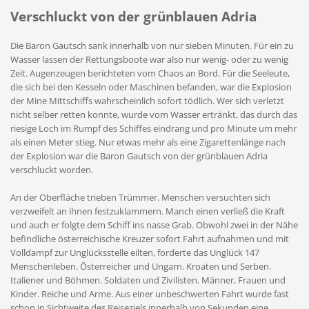
Verschluckt von der grünblauen Adria
Die Baron Gautsch sank innerhalb von nur sieben Minuten. Für ein zu
Wasser lassen der Rettungsboote war also nur wenig- oder zu wenig
Zeit. Augenzeugen berichteten vom Chaos an Bord. Für die Seeleute,
die sich bei den Kesseln oder Maschinen befanden, war die Explosion
der Mine Mittschiffs wahrscheinlich sofort tödlich. Wer sich verletzt
nicht selber retten konnte, wurde vom Wasser ertränkt, das durch das
riesige Loch im Rumpf des Schiffes eindrang und pro Minute um mehr
als einen Meter stieg. Nur etwas mehr als eine Zigarettenlänge nach
der Explosion war die Baron Gautsch von der grünblauen Adria
verschluckt worden.
An der Oberfläche trieben Trümmer. Menschen versuchten sich
verzweifelt an ihnen festzuklammern. Manch einen verließ die Kraft
und auch er folgte dem Schiff ins nasse Grab. Obwohl zwei in der Nähe
befindliche österreichische Kreuzer sofort Fahrt aufnahmen und mit
Volldampf zur Unglücksstelle eilten, forderte das Unglück 147
Menschenleben. Österreicher und Ungarn. Kroaten und Serben.
Italiener und Böhmen. Soldaten und Zivilisten. Männer, Frauen und
Kinder. Reiche und Arme. Aus einer unbeschwerten Fahrt wurde fast
schon in Sichtweite des Reiseziels innerhalb von Sekunden eine