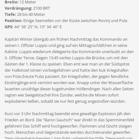
Breite:
12 Meter
Verdrängung:
2100 BRT
Tiefe:
28 bis 40 Meter
Position:
Einige Seemeilen vor der Küste zwischen Rovinj und Pula
GPS:
44° 56' 25" N, 13° 34' 40" E
Kapitän Winter übergab am frühen Nachmittag das Kommando an
seinen I. Offizier Luppis und ging auf ein Mittagsschläfchen in seine
Kabine. Luppis wiederum delegierte das Kommando unerlaubt an den
II. Offizier Tenze. Gegen 13:45 verlies Luppis die Brücke, um mit den
Gästen der 1. Klasse zu speisen. Eben erst war man an der Südspitze
der Halbinsel Istrien vorbeigefahren und hatte den kuk Kriegshafen
von Pola (heute Pula) passiert. Ein Kriegshafen, der gegen feindliche
Eindringlinge erst vermint worden war. Knapp unter der Wasserfläche
lauerten unzählige dieser kugelrunden Höllendinger. Nach allen Seiten
ragten wie Seeigelstachel ihre Zünder, welche die Minen sofort
explodieren ließen, sobald sie nur fest genug angestoßen würden.
Kurz vor 3 Uhr Nachmittag beendet eine gewaltige Explosion jäh den
Frieden an Bord. Die "Baron Gautsch" war direkt in das Sperrminenfeld
gefahren! Das Schiff wird hochgeworfen. Flammen und Gischt steigen
hoch. Menschen und Gegenstände werden durcheinander geworfen.
Dem ohrenbetäubenden Lärm folgt unheimliche Stille. Diese wird von