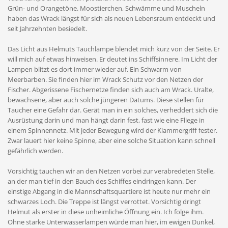
Grün- und Orangetöne. Moostierchen, Schwämme und Muscheln
haben das Wrack längst für sich als neuen Lebensraum entdeckt und
seit Jahrzehnten besiedelt.
Das Licht aus Helmuts Tauchlampe blendet mich kurz von der Seite. Er
will mich auf etwas hinweisen. Er deutet ins Schiffsinnere. Im Licht der
Lampen blitzt es dort immer wieder auf. Ein Schwarm von
Meerbarben. Sie finden hier im Wrack Schutz vor den Netzen der
Fischer. Abgerissene Fischernetze finden sich auch am Wrack. Uralte,
bewachsene, aber auch solche jüngeren Datums. Diese stellen für
Taucher eine Gefahr dar. Gerät man in ein solches, verheddert sich die
Ausrüstung darin und man hängt darin fest, fast wie eine Fliege in
einem Spinnennetz. Mit jeder Bewegung wird der Klammergriff fester.
Zwar lauert hier keine Spinne, aber eine solche Situation kann schnell
gefährlich werden.
Vorsichtig tauchen wir an den Netzen vorbei zur verabredeten Stelle,
an der man tief in den Bauch des Schiffes eindringen kann. Der
einstige Abgang in die Mannschaftsquartiere ist heute nur mehr ein
schwarzes Loch. Die Treppe ist längst verrottet. Vorsichtig dringt
Helmut als erster in diese unheimliche Öffnung ein. Ich folge ihm.
Ohne starke Unterwasserlampen würde man hier, im ewigen Dunkel,