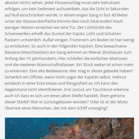
absolut nichts sehen. Jeder Flossenschlag muss sehr behutsam
erfolgen, um kein Sediment aufzuwirbeln, das die Sicht in Sekunden
auf Null einschränken würde. In einem engen Gang in fast 40 Meter
unter der Wasseroberfläche könnte dies rasch fatal enden! Nach
wenigen Metern erreichen wir eine Tür. Der Lichtstrahl des
Scheinwerfers erhellt das Dunkel der Kajüte. Licht und Schatten
flackern unheimlich. Außer einigen Trümmern am Boden ist hier wenig
zu entdecken. So auch in den folgenden Kajüten. Eine bewachsene
Bassena (Waschbecken) am Gang erinnert an Wiener Zinshäuser zum
Anfang des 19. Jahrhunderts. Hier schliefen die einfachen Matrosen
und die niederen Mannschaftsklassen. Ein Stück weiter ist schon mehr
zu erkennen. Eine alte Badewanne. Wer mag in dieser gebadet haben?
Sicherlich ein Offizier, wenn nicht sogar der Kapitän selbst. Helmut
entdeckt in einer Ecke etwas und fotografiert es. Ich kann den
Gegenstand nicht identifizieren. Erst zurück am Tauchboot erkenne
auch ich dass es sich um einen alten Stiefel handelt. Wem gehörte
dieser Stiefel? War er zurückgelassen worden? Oder ist er der letzte
Überrest eines Menschen, der mit dem Schiff unterging?