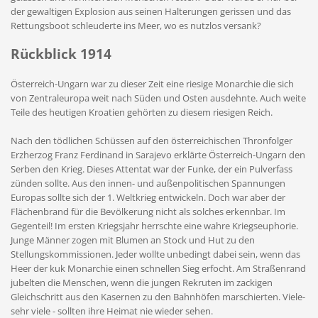
der gewaltigen Explosion aus seinen Halterungen gerissen und das
Rettungsboot schleuderte ins Meer, wo es nutzlos versank?
Rückblick 1914
Österreich-Ungarn war zu dieser Zeit eine riesige Monarchie die sich
von Zentraleuropa weit nach Süden und Osten ausdehnte. Auch weite
Teile des heutigen Kroatien gehörten zu diesem riesigen Reich.
Nach den tödlichen Schüssen auf den österreichischen Thronfolger
Erzherzog Franz Ferdinand in Sarajevo erklärte Österreich-Ungarn den
Serben den Krieg. Dieses Attentat war der Funke, der ein Pulverfass
zünden sollte. Aus den innen- und außenpolitischen Spannungen
Europas sollte sich der 1. Weltkrieg entwickeln. Doch war aber der
Flächenbrand für die Bevölkerung nicht als solches erkennbar. Im
Gegenteil! Im ersten Kriegsjahr herrschte eine wahre Kriegseuphorie.
Junge Männer zogen mit Blumen an Stock und Hut zu den
Stellungskommissionen. Jeder wollte unbedingt dabei sein, wenn das
Heer der kuk Monarchie einen schnellen Sieg erfocht. Am Straßenrand
jubelten die Menschen, wenn die jungen Rekruten im zackigen
Gleichschritt aus den Kasernen zu den Bahnhöfen marschierten. Viele-
sehr viele - sollten ihre Heimat nie wieder sehen.