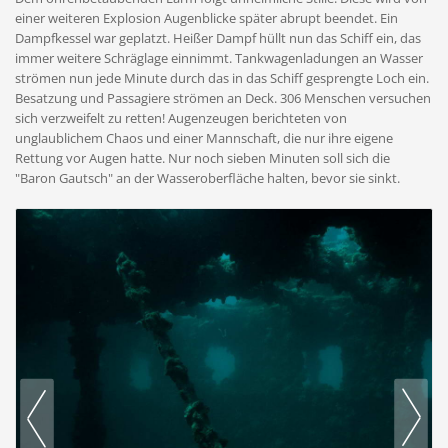
einer weiteren Explosion Augenblicke später abrupt beendet. Ein
Dampfkessel war geplatzt. Heißer Dampf hüllt nun das Schiff ein, das
immer weitere Schräglage einnimmt. Tankwagenladungen an Wasser
strömen nun jede Minute durch das in das Schiff gesprengte Loch ein.
Besatzung und Passagiere strömen an Deck. 306 Menschen versuchen
sich verzweifelt zu retten! Augenzeugen berichteten von
unglaublichem Chaos und einer Mannschaft, die nur ihre eigene
Rettung vor Augen hatte. Nur noch sieben Minuten soll sich die
"Baron Gautsch" an der Wasseroberfläche halten, bevor sie sinkt.