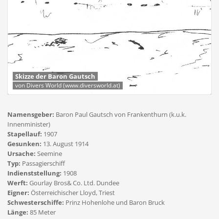
Skizze der Baron Gautsch
von Divers World (www.diversworld.at)
Namensgeber:
Baron Paul Gautsch von Frankenthurn (k.u.k.
Innenminister)
Stapellauf:
1907
Gesunken:
13. August 1914
Ursache:
Seemine
Typ:
Passagierschiff
Indienststellung:
1908
Werft:
Gourlay Bros& Co. Ltd. Dundee
Eigner:
Österreichischer Lloyd, Triest
Schwesterschiffe:
Prinz Hohenlohe und Baron Bruck
Länge:
85 Meter