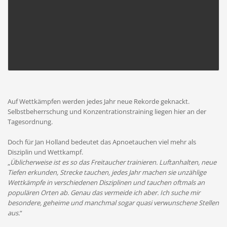
Auf Wettkämpfen werden jedes Jahr neue Rekorde geknackt.
Selbstbeherrschung und Konzentrationstraining liegen hier an der
Tagesordnung.
Doch für Jan Holland bedeutet das Apnoetauchen viel mehr als
Disziplin und Wettkampf.
„
Üblicherweise ist es so das Freitaucher trainieren. Luftanhalten, neue
Tiefen erkunden, Strecke tauchen, jedes Jahr machen sie unzählige
Wettkämpfe in verschiedenen Disziplinen und tauchen oftmals an
populären Orten ab. Genau das vermeide ich aber. Ich suche mir
besondere, geheime und manchmal sogar quasi verwunschene Stellen
aus.
“