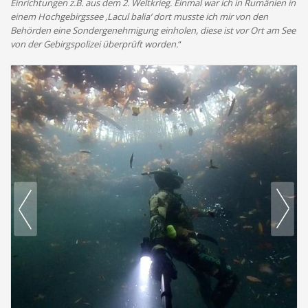
Einrichtungen z.B. aus dem 2. Weltkrieg.
Einmal war ich in Rumänien in
einem Hochgebirgssee ‚Lacul balia‘ dort musste ich mir von den
Behörden eine Sondergenehmigung einholen, diese ist vor Ort am See
von der Gebirgspolizei überprüft worden.
“