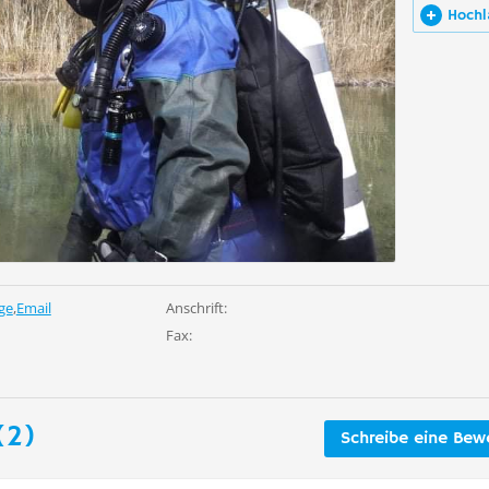
Hochl
ge
,
Email
Anschrift:
Fax:
(2)
Schreibe eine Bew