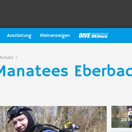
Ausrüstung
Kleinanzeigen
hclubs
Manatees Eberbac
20 F