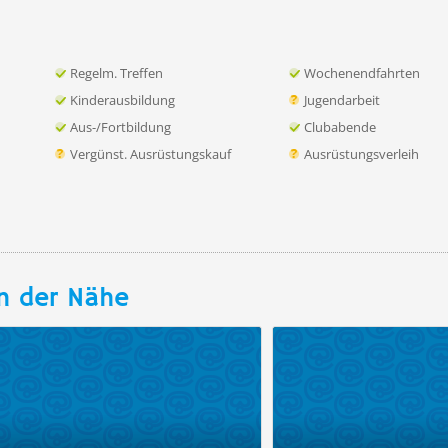
Regelm. Treffen
Wochenendfahrten
Kinderausbildung
Jugendarbeit
Aus-/Fortbildung
Clubabende
Vergünst. Ausrüstungskauf
Ausrüstungsverleih
n der Nähe