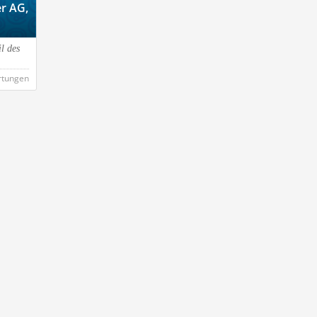
r AG,
l des
rtungen