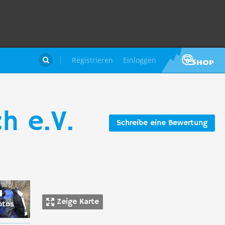
Registrieren
Einloggen

h e.V.
Schreibe eine Bewertung
Zeige Karte
otos