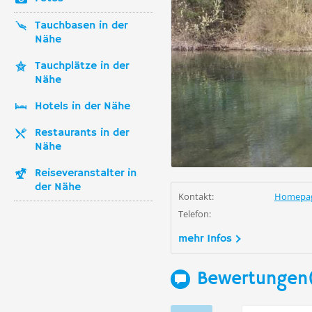
Tauchbasen in der
Nähe
Tauchplätze in der
Nähe
Hotels in der Nähe
Restaurants in der
Nähe
Reiseveranstalter in
der Nähe
Kontakt:
Homepa
Telefon:
mehr Infos
Bewertungen