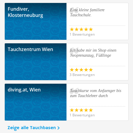
Fundiver,
Eine kleine familiere
Klosterneuburg
Tauchschule.
1 Bewertungen
Tauchzentrum Wien
Ich habe mir im Shop einen
Neoprenanzug, Füßlinge
3 Bewertungen
diving.at, Wien
Tauchkurse vom Anfaenger bis
zum Tauchlehrer durch
1 Bewertungen
Zeige alle Tauchbasen