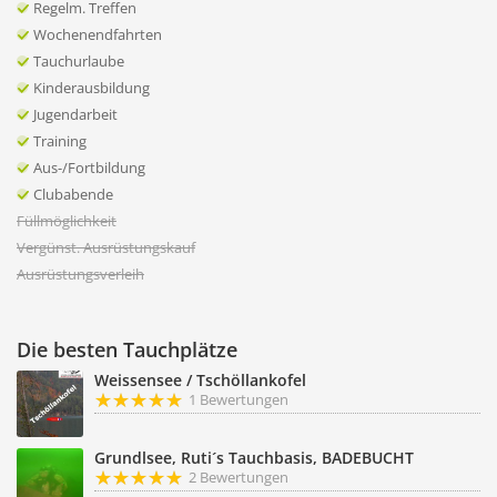
Regelm. Treffen
Wochenendfahrten
Tauchurlaube
Kinderausbildung
Jugendarbeit
Training
Aus-/Fortbildung
Clubabende
Füllmöglichkeit
Vergünst. Ausrüstungskauf
Ausrüstungsverleih
Die besten Tauchplätze
Weissensee / Tschöllankofel
1 Bewertungen
Grundlsee, Ruti´s Tauchbasis, BADEBUCHT
2 Bewertungen