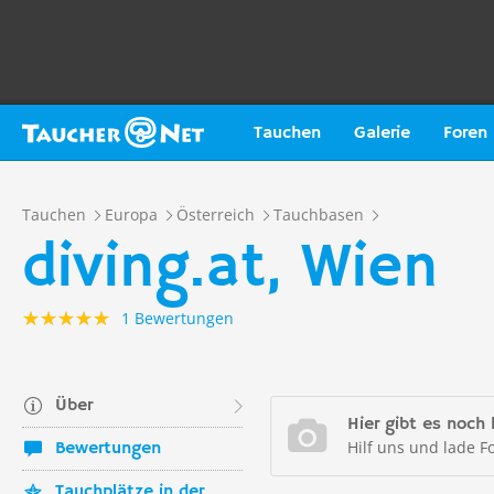
Tauchen
Galerie
Foren
Tauchen
Europa
Österreich
Tauchbasen
diving.at, Wien
1 Bewertungen
Über
Hier gibt es noch 
Hilf uns und lade F
Bewertungen
Tauchplätze in der