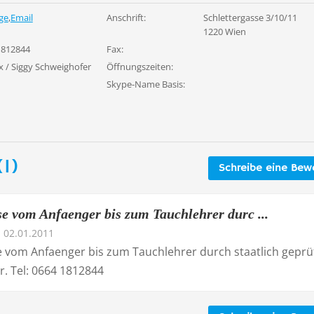
ge
,
Email
Anschrift:
Schlettergasse 3/10/11
1220 Wien
1812844
Fax:
x / Siggy Schweighofer
Öffnungszeiten:
Skype-Name Basis:
1)
Schreibe eine Bew
e vom Anfaenger bis zum Tauchlehrer durc ...
02.01.2011
 vom Anfaenger bis zum Tauchlehrer durch staatlich geprü
r. Tel: 0664 1812844