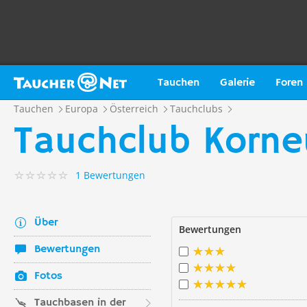
Tauchen
Galerie
Foren
Tauchen
Europa
Österreich
Tauchclubs
Tauchclub Korne
1 Bewertungen
Über
Bewertungen
Bewertungen
Fotos
Tauchbasen in der