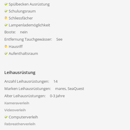
Spülbecken Ausrüstung
Schulungsraum
Schliessfächer
Lampenlademöglichkeit
Boote:
nein
Entfernung Tauchgewässer:
See
Hausriff
Aufenthaltsraum
Leihausrüstung
Anzahl Leihausrüstungen:
14
Marken Leihausrüstungen:
mares, SeaQuest
Alter Leihausrüstungen:
0-3 Jahre
Kameraverleih
Videoverleih
Computerverleih
Rebreatherverleih