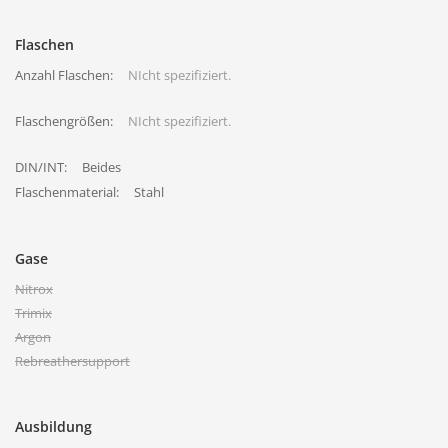
Flaschen
Anzahl Flaschen:
NIcht spezifiziert.
Flaschengrößen:
NIcht spezifiziert.
DIN/INT:
Beides
Flaschenmaterial:
Stahl
Gase
Nitrox
Trimix
Argon
Rebreathersupport
Ausbildung