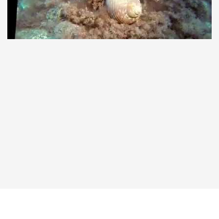
Taucher.Net