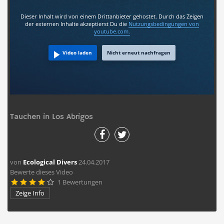
Dieser Inhalt wird von einem Drittanbieter gehostet. Durch das Zeigen
der externen Inhalte akzeptierst Du die
Nutzungsbedingungen
von
youtube.com.
Video laden
Nicht erneut nachfragen
Tauchen in Los Abrigos
von
Ecological Divers
24.04.2017
Bewerte dieses Video
1 Bewertungen





Zeige Info