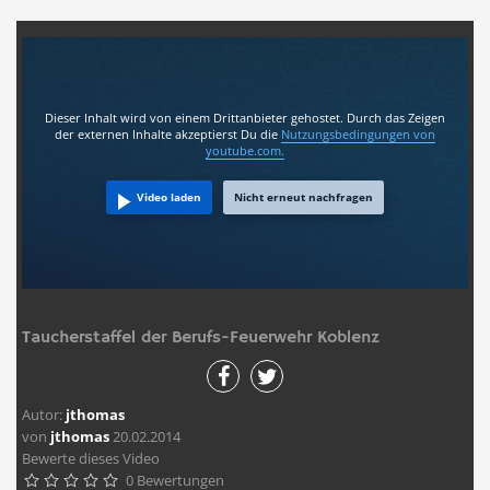
Dieser Inhalt wird von einem Drittanbieter gehostet. Durch das Zeigen
der externen Inhalte akzeptierst Du die
Nutzungsbedingungen
von
youtube.com.
Video laden
Nicht erneut nachfragen
Taucherstaffel der Berufs-Feuerwehr Koblenz
Autor:
jthomas
von
jthomas
20.02.2014
Bewerte dieses Video
0 Bewertungen




