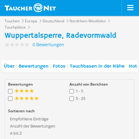
Tauchen
Europa
Deutschland
Nordrhein-Westfalen
Tauchplätze
Wuppertalsperre, Radevormwald
0 Bewertungen
Über
Bewertungen
Fotos
Tauchbasen in der Nähe
Hote
Bewertungen
Anzahl von Berichten
1 - 5
5 - 25
Sortieren nach
Empfohlene Einträge
Anzahl der Bewertungen
A bis Z