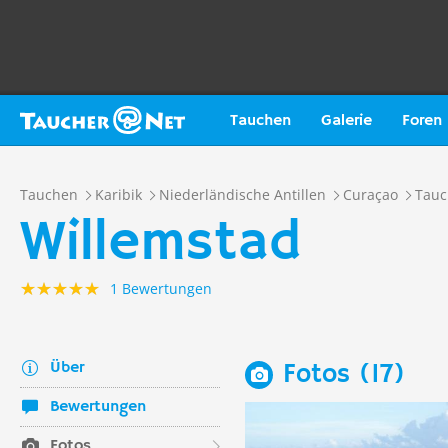
Tauchen
Galerie
Foren
Tauchen
Karibik
Niederländische Antillen
Curaçao
Tauc
Willemstad
1 Bewertungen
Über
Fotos (17)
Bewertungen
Fotos