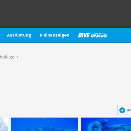
Ausrüstung
Kleinanzeigen
hplätze
H