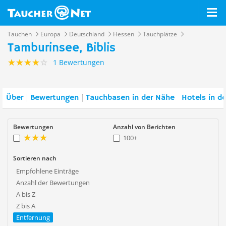
Tauchen
Europa
Deutschland
Hessen
Tauchplätze
Tamburinsee, Biblis
1 Bewertungen
Über
Bewertungen
Tauchbasen in der Nähe
Hotels in d
Bewertungen
Anzahl von Berichten
100+
Sortieren nach
Empfohlene Einträge
Anzahl der Bewertungen
A bis Z
Z bis A
Entfernung