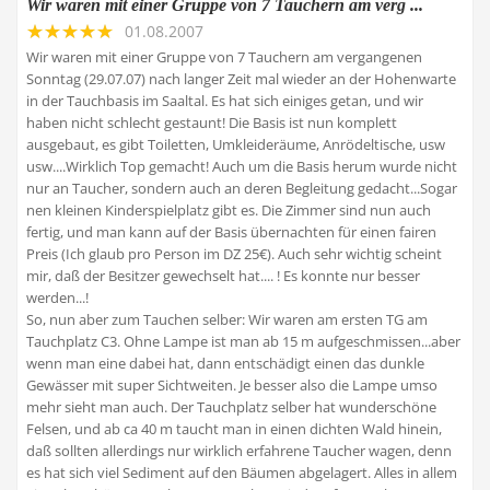
Wir waren mit einer Gruppe von 7 Tauchern am verg ...
01.08.2007
Wir waren mit einer Gruppe von 7 Tauchern am vergangenen
Sonntag (29.07.07) nach langer Zeit mal wieder an der Hohenwarte
in der Tauchbasis im Saaltal. Es hat sich einiges getan, und wir
haben nicht schlecht gestaunt! Die Basis ist nun komplett
ausgebaut, es gibt Toiletten, Umkleideräume, Anrödeltische, usw
usw....Wirklich Top gemacht! Auch um die Basis herum wurde nicht
nur an Taucher, sondern auch an deren Begleitung gedacht...Sogar
nen kleinen Kinderspielplatz gibt es. Die Zimmer sind nun auch
fertig, und man kann auf der Basis übernachten für einen fairen
Preis (Ich glaub pro Person im DZ 25€). Auch sehr wichtig scheint
mir, daß der Besitzer gewechselt hat.... ! Es konnte nur besser
werden...!
So, nun aber zum Tauchen selber: Wir waren am ersten TG am
Tauchplatz C3. Ohne Lampe ist man ab 15 m aufgeschmissen...aber
wenn man eine dabei hat, dann entschädigt einen das dunkle
Gewässer mit super Sichtweiten. Je besser also die Lampe umso
mehr sieht man auch. Der Tauchplatz selber hat wunderschöne
Felsen, und ab ca 40 m taucht man in einen dichten Wald hinein,
daß sollten allerdings nur wirklich erfahrene Taucher wagen, denn
es hat sich viel Sediment auf den Bäumen abgelagert. Alles in allem