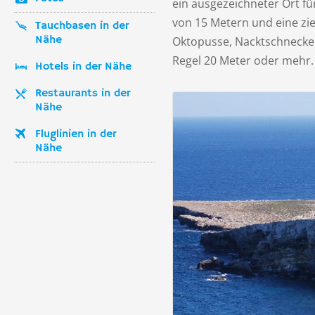
ein ausgezeichneter Ort fü
von 15 Metern und eine zi
Tauchbasen in der
Nähe
Oktopusse, Nacktschnecken
Regel 20 Meter oder mehr.
Hotels in der Nähe
Restaurants in der
Nähe
Fluglinien in der
Nähe