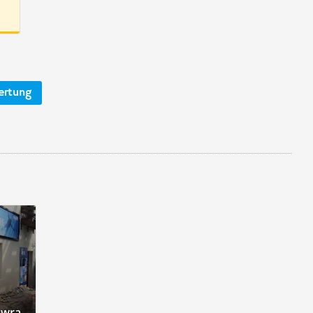
ertung
awra