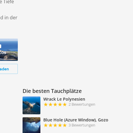
e Tiefe
d in der
tos
aden
Die besten Tauchplätze
Wrack Le Polynesien
2 Bewertungen
Blue Hole (Azure Window), Gozo
3 Bewertungen