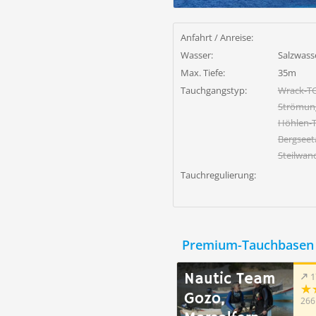
Anfahrt / Anreise:
Wasser:
Salzwass
Max. Tiefe:
35m
Tauchgangstyp:
Wrack-T
Strömun
Höhlen-
Bergsee
Steilwan
Tauchregulierung:
Premium-Tauchbasen 
Nautic Team
1
Gozo,
266