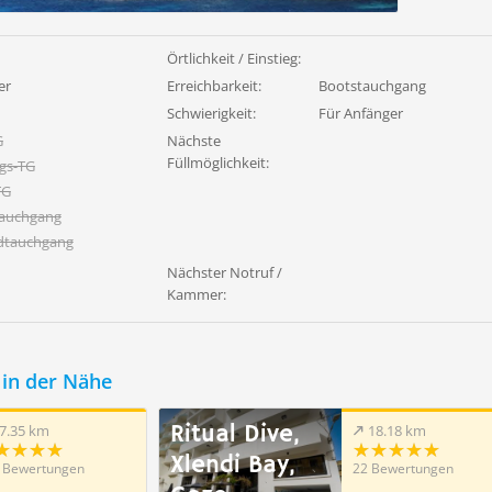
Örtlichkeit / Einstieg:
er
Erreichbarkeit:
Bootstauchgang
Schwierigkeit:
Für Anfänger
G
Nächste
Füllmöglichkeit:
gs-TG
TG
tauchgang
dtauchgang
Nächster Notruf /
Kammer:
in der Nähe
Ritual Dive,
7.35 km
18.18 km
Xlendi Bay,
 Bewertungen
22 Bewertungen