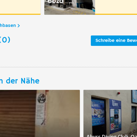
Gozo
chbasen
(0)
Schreibe eine Bew
n der Nähe
Abyss Diving Club, Q