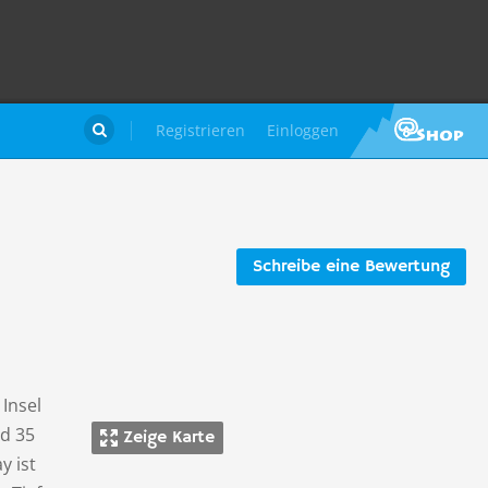
Registrieren
Einloggen

Schreibe eine Bewertung
 Insel
nd 35
Zeige Karte
y ist