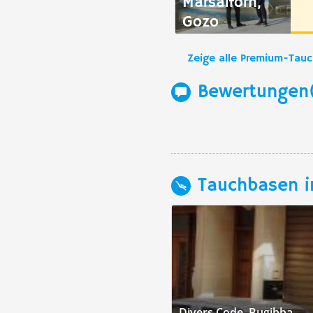
Marsalforn,
Gozo
Zeige alle Premium-Tau
Bewertungen
Tauchbasen i
Divers Code, Bugibba