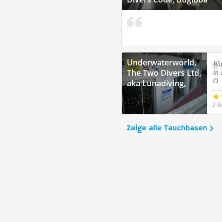
Underwaterworld,
Wi
The Two Divers Ltd,
in 
O
aka Lunadiving,
Qawra, St. Pauls
Bay
2 B
Zeige alle Tauchbasen