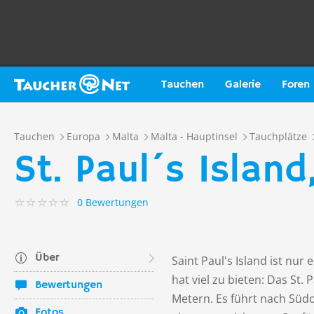
Tauchen
Galerie
Foren
Tauchen
Europa
Malta
Malta - Hauptinsel
Tauchplätze
St. Paul´s Islan
0 Bewertungen
Über
Saint Paul's Island ist nur
hat viel zu bieten: Das St.
Bewertungen
Metern. Es führt nach Südos
Fotos