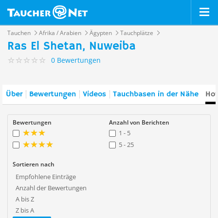
Tauchen
Afrika / Arabien
Ägypten
Tauchplätze
Ras El Shetan, Nuweiba
0 Bewertungen
Über
Bewertungen
Videos
Tauchbasen in der Nähe
Hot
Bewertungen
Anzahl von Berichten
1 - 5
5 - 25
Sortieren nach
Empfohlene Einträge
Anzahl der Bewertungen
A bis Z
Z bis A