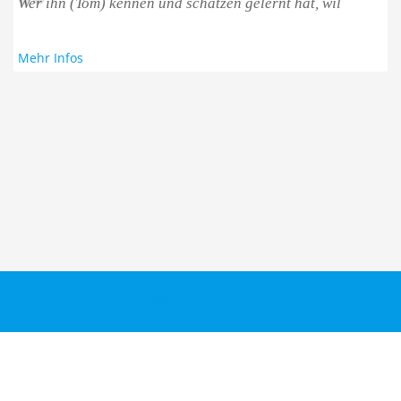
Wer ihn (Tom) kennen und schätzen gelernt hat, wil
Mehr Infos
Taucher.Net
Reisebericht hinzufügen