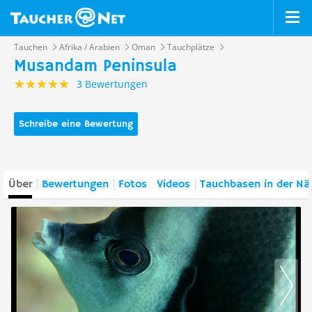
Tauchen
Afrika / Arabien
Oman
Tauchplätze
Musandam Peninsula
3 Bewertungen
Schreibe eine Bewertung
Über
Bewertungen
Fotos
Videos
Tauchbasen in der Nä