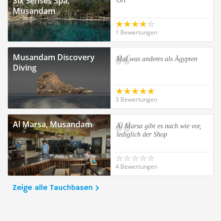
Six Senses Spa,
Ort
Musandam
1 Bewertungen
Musandam Discovery
Mal was anderes als Ägypten
Diving
3 Bewertungen
Al Marsa, Musandam
Al Marsa gibt es nach wie vor,
lediglich der Shop
4 Bewertungen
Zeige alle Tauchbasen