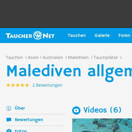
Tauchen
Galerie
Foren
Tauchen
Asien / Australien
Malediven
Tauchplätze
Malediven allge
2 Bewertungen
Über
Videos (6)
Bewertungen
Fotos