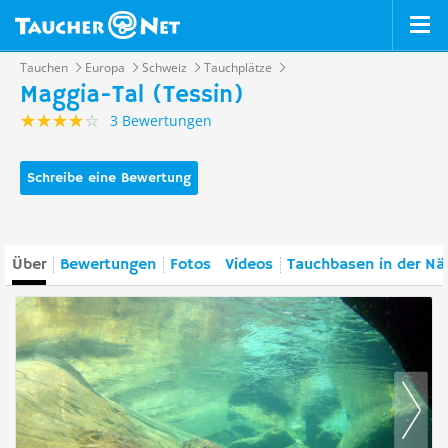
Tauchen
Europa
Schweiz
Tauchplätze
Maggia-Tal (Tessin)
3 Bewertungen
Schreibe eine Bewertung
Über
Bewertungen
Fotos
Videos
Tauchbasen in der Nä