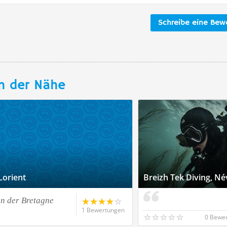
Schreibe eine Bew
n der Nähe
Lorient
Breizh Tek Diving, Né
n der Bretagne
1 Bewertungen
0 Bewe