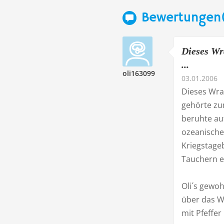
Bewertungen(
Dieses Wr
...
oli163099
03.01.2006
Dieses Wra
gehörte zu
beruhte au
ozeanische
Kriegstage
Tauchern e
Oli´s gewo
über das Wr
mit Pfeffer