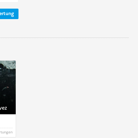
ertung
vez
rtungen