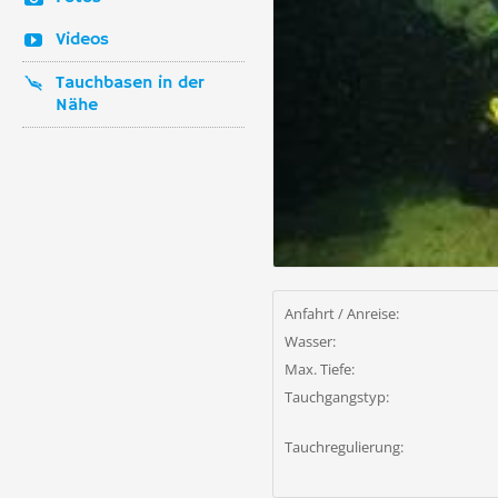
Videos
Tauchbasen in der
Nähe
Anfahrt / Anreise:
Wasser:
Max. Tiefe:
Tauchgangstyp:
Tauchregulierung: