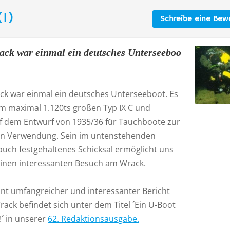
1)
Schreibe eine Bew
ack war einmal ein deutsches Unterseeboo
ck war einmal ein deutsches Unterseeboot. Es
m maximal 1.120ts großen Typ IX C und
f dem Entwurf von 1935/36 für Tauchboote zur
n Verwendung. Sein im untenstehenden
buch festgehaltenes Schicksal ermöglicht uns
inen interessanten Besuch am Wrack.
hnt umfangreicher und interessanter Bericht
ack befindet sich unter dem Titel ´Ein U-Boot
 !´ in unserer
62. Redaktionsausgabe.