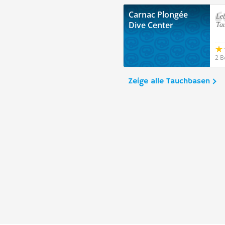
Carnac Plongée
Leb
Dive Center
Ta
2 B
Zeige alle Tauchbasen