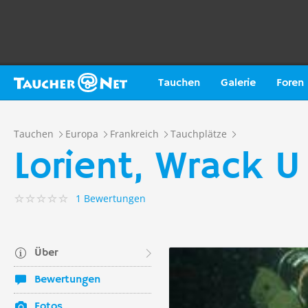
Tauchen
Galerie
Foren
Tauchen
Europa
Frankreich
Tauchplätze
Lorient, Wrack U 
1 Bewertungen
Über
Bewertungen
Fotos