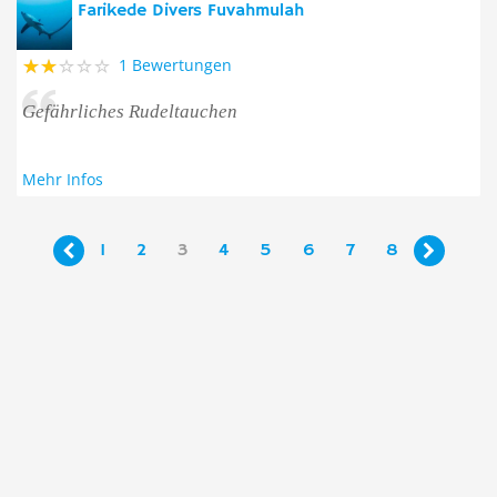
Farikede Divers Fuvahmulah
1 Bewertungen
Gefährliches Rudeltauchen
Mehr Infos
1
2
3
4
5
6
7
8

