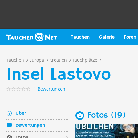
Tauchen
Galerie
Foren
Tauchen
Europa
Kroatien
Tauchplätze
Insel Lastovo
1 Bewertungen
Über
Fotos (19)
Bewertungen
Fotos