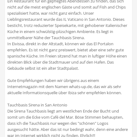
Ein Restaurant für ein gepflegtes Abendessen zu finden, das sich
nicht auf die meist englischen Gäste und somit auf Fish and Chips
spezialisiert hatte, war nicht ganz einfach. Unser
Lieblingsrestaurant wurde das IL Vaticano in San Antonio. Dieses
besticht, trotz reduzierter Speisekarte, mit gehobener italienischer
Küche in einem schwülstig-plüschigen Ambiente. Es liegt in
unmittelbarer Nähe der Tauchbasis Sirena.
In Eivissa, direkt in der Altstadt, können wir das El Portalon
empfehlen. Es ist nicht ganz preiswert, bietet aber eine sehr gute
spanische Küche. Im Freien sitzend hat man in luftiger Höhe einen
direkten Blick über die Stadtmauer und auf den Hafen. Das
Gebäude selbst ist ein alter Stadtpalast.
Gute Empfehlungen haben wir übrigens aus einem
Internetmagazin mit dem Namen whats-up.de, das wir als sehr
aktuelle Informationsquelle über Ibiza sehr empfehlen können.
Tauchbasis Sirena in San Antonio
Die Sirena Tauchbasis liegt am westlichen Ende der Bucht und
somit um die Ecke vom Café del Mar. Böse Stimmen behaupten,
dass ich die Tauchbasis nur wegen des "schönen" Logos
ausgesucht hätte. Aber das ist nur bedingt wahr, denn eine andere
war im Internet wirklich nicht zu finden. Ehrlich!!!