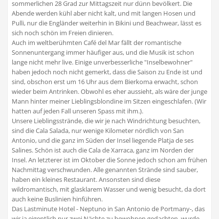
sommerlichen 28 Grad zur Mittagszeit nur dünn bevölkert. Die
Abende werden kühl aber nicht kalt, und mit langen Hosen und
Pulli, nur die Engländer weiterhin in Bikini und Beachwear, lässt es
sich noch schön im Freien dinieren.
Auch im weltberühmten Café del Mar fällt der romantische
Sonnenuntergang immer häufiger aus, und die Musik ist schon
lange nicht mehr live. Einige unverbesserliche "Inselbewohner"
haben jedoch noch nicht gemerkt, dass die Saison zu Ende ist und
sind, obschon erst um 16 Uhr aus dem Bierkoma erwacht, schon
wieder beim Antrinken. Obwohl es eher aussieht, als wäre der junge
Mann hinter meiner Lieblingsblondine im Sitzen eingeschlafen. (Wir
hatten auf jeden Fall unseren Spass mit ihm.).
Unsere Lieblingsstrände, die wir je nach Windrichtung besuchten,
sind die Cala Salada, nur wenige Kilometer nördlich von San
Antonio, und die ganz im Süden der Insel liegende Platja de ses
Salines. Schön ist auch die Cala de Xarraca, ganz im Norden der
Insel. An letzterer ist im Oktober die Sonne jedoch schon am frühen
Nachmittag verschwunden. Alle genannten Strände sind sauber,
haben ein kleines Restaurant. Ansonsten sind diese
wildromantisch, mit glasklarem Wasser und wenig besucht, da dort
auch keine Buslinien hinführen.
Das Lastminute Hotel - Neptuno in San Antonio de Portmany-, das
wir ja eigentlich nur zwei Nächte zu bewohnen gedachten, wurde