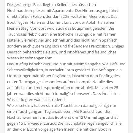
Die geräumige Basis liegt im Keller eines hässlichen
Hochhauskomplexes mit Apartments. Der Hinterausgang führt
direkt auf den Felsen, der dann 20m weiter im Meer endet. Das
Boot liegt im Hafen und kommt kurz vor der Abfahrt an einen
kleinen Steg. Von dort wird auch das Equipment geladen. Die
Tauchbasis "lebt" durch eine fröhliche Tauchguide, mit Namen
Natalie. Sie redet viel und schnell und das nicht nur in Spanisch,
sondern auch gutem Englisch und fließendem Französisch. Einiges
Deutsch beherrscht sie auch, und ihr offenes und freundliches
Wesen ist sehr angenehm.
Das Briefing ist sehr kurz und nur mit Minimalangabe, wie Tiefe und
Sehenswürdigkeiten, in verbaler Form gestaltet. Die Anfänger, ein
Horde junger männlicher Engländer, lauschten dem Briefing des
ersten Tauchganges besonders aufmerksam, da Natalie dies
ausführlich und mehrsprachig oben ohne abhielt. Mit zarten 25
Jahren war dies nicht nur "einmalig" sehenswert. Dass ihr alle ins
Wasser folgten war selbstredend.
Wie es scheint, haben sich alle Tauchbasen darauf geeinigt nur
einen Tauchgang am Tag anzubieten. Mit Rücksicht auf die
Nachtschwärmer fährt das Boot erst um 12 Uhr mittags und ist
gegen 15 Uhr wieder zurück. Die Tauchplätze liegen angeblich alle
an den der Bucht vorgelagerten Inseln, die mit dem Boot in