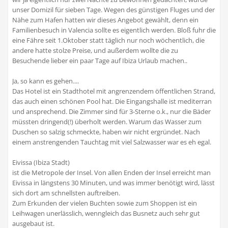
unser Domizil für sieben Tage. Wegen des günstigen Fluges und der
Nähe zum Hafen hatten wir dieses Angebot gewählt, denn ein
Familienbesuch in Valencia sollte es eigentlich werden. Bloß fuhr die
eine Fähre seit 1.Oktober statt täglich nur noch wöchentlich, die
andere hatte stolze Preise, und außerdem wollte die zu
Besuchende lieber ein paar Tage auf Ibiza Urlaub machen..
Ja, so kann es gehen....
Das Hotel ist ein Stadthotel mit angrenzendem öffentlichen Strand,
das auch einen schönen Pool hat. Die Eingangshalle ist mediterran
und ansprechend. Die Zimmer sind für 3-Sterne o.k., nur die Bäder
müssten dringend(!) überholt werden. Warum das Wasser zum
Duschen so salzig schmeckte, haben wir nicht ergründet. Nach
einem anstrengenden Tauchtag mit viel Salzwasser war es eh egal.
Eivissa (Ibiza Stadt)
ist die Metropole der Insel. Von allen Enden der Insel erreicht man
Eivissa in längstens 30 Minuten, und was immer benötigt wird, lässt
sich dort am schnellsten auftreiben.
Zum Erkunden der vielen Buchten sowie zum Shoppen ist ein
Leihwagen unerlässlich, wenngleich das Busnetz auch sehr gut
ausgebaut ist.