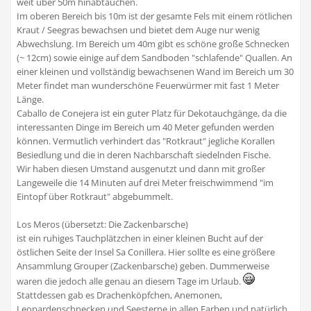
weit über 50m hinabtauchen.
Im oberen Bereich bis 10m ist der gesamte Fels mit einem rötlichen
Kraut / Seegras bewachsen und bietet dem Auge nur wenig
Abwechslung. Im Bereich um 40m gibt es schöne große Schnecken
(~ 12cm) sowie einige auf dem Sandboden "schlafende" Quallen. An
einer kleinen und vollständig bewachsenen Wand im Bereich um 30
Meter findet man wunderschöne Feuerwürmer mit fast 1 Meter
Länge.
Caballo de Conejera ist ein guter Platz für Dekotauchgänge, da die
interessanten Dinge im Bereich um 40 Meter gefunden werden
können. Vermutlich verhindert das "Rotkraut" jegliche Korallen
Besiedlung und die in deren Nachbarschaft siedelnden Fische.
Wir haben diesen Umstand ausgenutzt und dann mit großer
Langeweile die 14 Minuten auf drei Meter freischwimmend "im
Eintopf über Rotkraut" abgebummelt.
Los Meros (übersetzt: Die Zackenbarsche)
ist ein ruhiges Tauchplätzchen in einer kleinen Bucht auf der
östlichen Seite der Insel Sa Conillera. Hier sollte es eine größere
Ansammlung Grouper (Zackenbarsche) geben. Dummerweise
waren die jedoch alle genau an diesem Tage im Urlaub.
Stattdessen gab es Drachenköpfchen, Anemonen,
Leopardenschnecken und Seesterne in allen Farben und natürlich