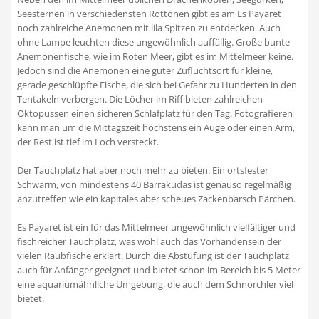
Seesternen in verschiedensten Rottönen gibt es am Es Payaret
noch zahlreiche Anemonen mit lila Spitzen zu entdecken. Auch
ohne Lampe leuchten diese ungewöhnlich auffällig. Große bunte
Anemonenfische, wie im Roten Meer, gibt es im Mittelmeer keine.
Jedoch sind die Anemonen eine guter Zufluchtsort für kleine,
gerade geschlüpfte Fische, die sich bei Gefahr zu Hunderten in den
Tentakeln verbergen. Die Löcher im Riff bieten zahlreichen
Oktopussen einen sicheren Schlafplatz für den Tag. Fotografieren
kann man um die Mittagszeit höchstens ein Auge oder einen Arm,
der Rest ist tief im Loch versteckt.
Der Tauchplatz hat aber noch mehr zu bieten. Ein ortsfester
Schwarm, von mindestens 40 Barrakudas ist genauso regelmäßig
anzutreffen wie ein kapitales aber scheues Zackenbarsch Pärchen.
Es Payaret ist ein für das Mittelmeer ungewöhnlich vielfältiger und
fischreicher Tauchplatz, was wohl auch das Vorhandensein der
vielen Raubfische erklärt. Durch die Abstufung ist der Tauchplatz
auch für Anfänger geeignet und bietet schon im Bereich bis 5 Meter
eine aquariumähnliche Umgebung, die auch dem Schnorchler viel
bietet.