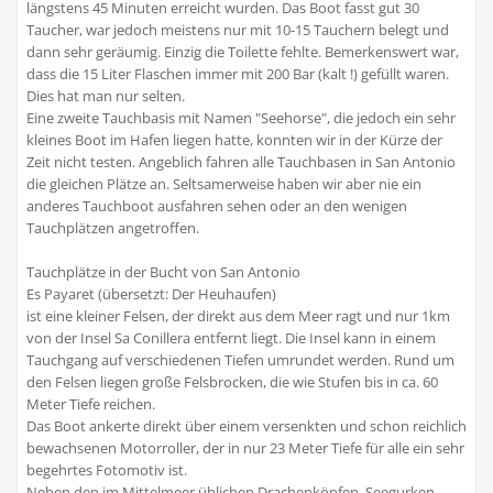
längstens 45 Minuten erreicht wurden. Das Boot fasst gut 30
Taucher, war jedoch meistens nur mit 10-15 Tauchern belegt und
dann sehr geräumig. Einzig die Toilette fehlte. Bemerkenswert war,
dass die 15 Liter Flaschen immer mit 200 Bar (kalt !) gefüllt waren.
Dies hat man nur selten.
Eine zweite Tauchbasis mit Namen "Seehorse", die jedoch ein sehr
kleines Boot im Hafen liegen hatte, konnten wir in der Kürze der
Zeit nicht testen. Angeblich fahren alle Tauchbasen in San Antonio
die gleichen Plätze an. Seltsamerweise haben wir aber nie ein
anderes Tauchboot ausfahren sehen oder an den wenigen
Tauchplätzen angetroffen.
Tauchplätze in der Bucht von San Antonio
Es Payaret (übersetzt: Der Heuhaufen)
ist eine kleiner Felsen, der direkt aus dem Meer ragt und nur 1km
von der Insel Sa Conillera entfernt liegt. Die Insel kann in einem
Tauchgang auf verschiedenen Tiefen umrundet werden. Rund um
den Felsen liegen große Felsbrocken, die wie Stufen bis in ca. 60
Meter Tiefe reichen.
Das Boot ankerte direkt über einem versenkten und schon reichlich
bewachsenen Motorroller, der in nur 23 Meter Tiefe für alle ein sehr
begehrtes Fotomotiv ist.
Neben den im Mittelmeer üblichen Drachenköpfen, Seegurken,