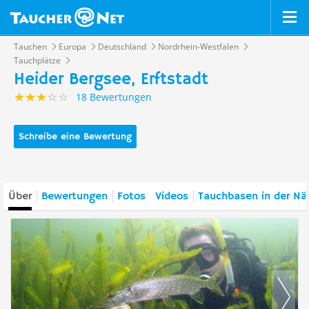
Tauchen
Europa
Deutschland
Nordrhein-Westfalen
Tauchplätze
Heider Bergsee, Erftstadt
18 Bewertungen
Schreibe eine Bewertung
Über
Bewertungen
Fotos
Videos
Tauchbasen in der Nä