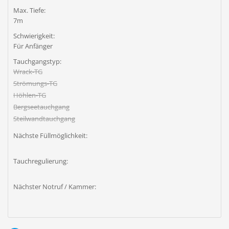
Max. Tiefe:
7m
Schwierigkeit:
Für Anfänger
Tauchgangstyp:
Wrack-TG
Strömungs-TG
Höhlen-TG
Bergseetauchgang
Steilwandtauchgang
Nächste Füllmöglichkeit:
Tauchregulierung:
Nächster Notruf / Kammer: