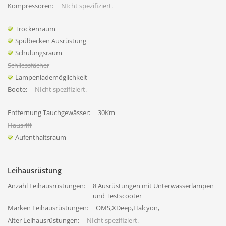
Kompressoren:
NIcht spezifiziert.
Trockenraum
Spülbecken Ausrüstung
Schulungsraum
Schliessfächer
Lampenlademöglichkeit
Boote:
NIcht spezifiziert.
Entfernung Tauchgewässer:
30Km
Hausriff
Aufenthaltsraum
Leihausrüstung
Anzahl Leihausrüstungen:
8 Ausrüstungen mit Unterwasserlampen
und Testscooter
Marken Leihausrüstungen:
OMS,XDeep,Halcyon,
Alter Leihausrüstungen:
NIcht spezifiziert.