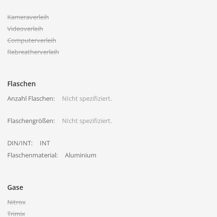
Kameraverleih
Videoverleih
Computerverleih
Rebreatherverleih
Flaschen
Anzahl Flaschen:
NIcht spezifiziert.
Flaschengrößen:
NIcht spezifiziert.
DIN/INT:
INT
Flaschenmaterial:
Aluminium
Gase
Nitrox
Trimix