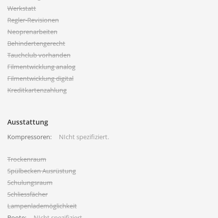
Werkstatt
Regler-Revisionen
Neoprenarbeiten
Behindertengerecht
Tauchclub vorhanden
Filmentwicklung analog
Filmentwicklung digital
Kreditkartenzahlung
Ausstattung
Kompressoren:
NIcht spezifiziert.
Trockenraum
Spülbecken Ausrüstung
Schulungsraum
Schliessfächer
Lampenlademöglichkeit
Boote:
NIcht spezifiziert.