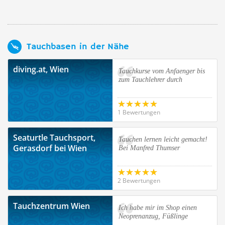
Tauchbasen in der Nähe
diving.at, Wien
Tauchkurse vom Anfaenger bis
zum Tauchlehrer durch
1 Bewertungen
Seaturtle Tauchsport,
Tauchen lernen leicht gemacht!
Gerasdorf bei Wien
Bei Manfred Thumser
2 Bewertungen
Tauchzentrum Wien
Ich habe mir im Shop einen
Neoprenanzug, Füßlinge