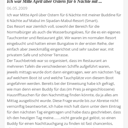
Ich war Mitte April über Ostern für 6 Nächte mit ...
06.05.2009
Ich war Mitte April über Ostern für 6 Nächte mit meiner Buddine für
6 Nächte auf Mabul im Sipadan-Mabul-Resort (Smart).
Das Resort war ziemlich voll, sowohl der Bereich für die
Normalbürger als auch die Wasserbungalows, für die es ein eigenes
Tauchcenter und Restaurant gibt. Wir waren im normalen Resort
eingebucht und hatten einen Bungalow in der ersten Reihe, der
einfach aber zweckmäßig eingerichtet und sehr sauber war, mit
privatem Safe und schöner Terrasse.
Der Tauchbetrieb war so organisiert, dass im Restaurant an
mehreren Tafeln die verschiedenen Schiffe aufgeführt waren,
jeweils mittags wurde dort dann eingetragen, wer am nächsten Tag
auf welchem Boot ist und welche Tauchplätze von diesem Boot
angefahren werden. Bereits bei der Einweisung habe ich gefragt,
wie man denn einen Buddy für das (im Preis ja eingeschlossene)
Hausrifftauchen für den Nachmittag finden könnte, da ja alles am
Mittag ausgelöscht wurde. Diese Frage wurde bis zur Abreise nicht
vernünftig beantwortet, ich habe mich halt dann unter dem Eintrag
für den nächsten Tag eingetragen und habe dazu geschrieben, dass
ich den heutigen Tag meine……..nicht gerade gut gelöst, so einen
Buddy für einen Nachttauchgang zu finden ist fast chancenlos,