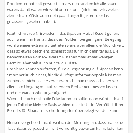
Problem, er hat halt gewusst, dass wir eh so ziemlich alle sauer
waren, damit waren wir wohl unten durch (nicht nur wir zwei, so
ziemlich alle Gäste ausser ein paar Langzeitgästen, die das
gelassener gesehen haben).
Fazit: Ich würde NIE wieder in das Sipadan-Mabul-Resort gehen,
auch wenn mir klar ist, dass das Problem bei geringerer Belegung
wohl weniger extrem aufgetreten wäre, aber allein die Möglichkeit,
dass so etwas geschieht, schliesst das für mich definitiv aus. Die
benachbarten Borneo-Divers z.B. haben zwar etwas weniger
Permits, aber halt auch nur ca. 40 Gäste……….
Probleme können auftreten, für die Begrenzung auf Sipadan kann
Smart natürlich nichts, für die dürftige Informationpolitik ist man
zumindest nicht alleine verantwortlich, man muss sich aber vor
allem am Umgang mit auftretenden Problemen messen lassen –
und der war absolut ungenügend!
Wenn ich noch mal in die Ecke kommen sollte, dann würde ich auf
jeden Fall eine kleinere Basis wählen, die nicht – im Verhältnis ihrer
Permits für Sipadan – so hoffnungslos überbelegt werden kann.
Flossen vergebe ich nicht, weil ich der Meinung bin, dass man eine
Tauchbasis so pauschal nicht vernünftig bewerten kann. Jeder kann