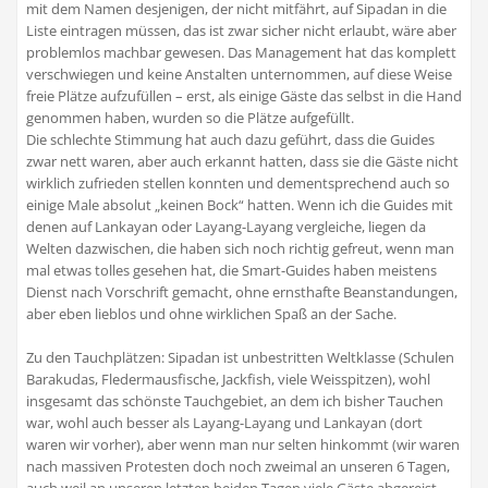
mit dem Namen desjenigen, der nicht mitfährt, auf Sipadan in die
Liste eintragen müssen, das ist zwar sicher nicht erlaubt, wäre aber
problemlos machbar gewesen. Das Management hat das komplett
verschwiegen und keine Anstalten unternommen, auf diese Weise
freie Plätze aufzufüllen – erst, als einige Gäste das selbst in die Hand
genommen haben, wurden so die Plätze aufgefüllt.
Die schlechte Stimmung hat auch dazu geführt, dass die Guides
zwar nett waren, aber auch erkannt hatten, dass sie die Gäste nicht
wirklich zufrieden stellen konnten und dementsprechend auch so
einige Male absolut „keinen Bock“ hatten. Wenn ich die Guides mit
denen auf Lankayan oder Layang-Layang vergleiche, liegen da
Welten dazwischen, die haben sich noch richtig gefreut, wenn man
mal etwas tolles gesehen hat, die Smart-Guides haben meistens
Dienst nach Vorschrift gemacht, ohne ernsthafte Beanstandungen,
aber eben lieblos und ohne wirklichen Spaß an der Sache.
Zu den Tauchplätzen: Sipadan ist unbestritten Weltklasse (Schulen
Barakudas, Fledermausfische, Jackfish, viele Weisspitzen), wohl
insgesamt das schönste Tauchgebiet, an dem ich bisher Tauchen
war, wohl auch besser als Layang-Layang und Lankayan (dort
waren wir vorher), aber wenn man nur selten hinkommt (wir waren
nach massiven Protesten doch noch zweimal an unseren 6 Tagen,