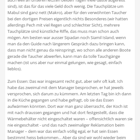
auch weil an unseren letzten beiden Tagen viele Gäste abgereist
sind), ist das für das viele Geld doch wenig. Die Tauchplätze um
Mabul sind ganz nett (Makro), aber für den verwöhnten Taucher
bei den dortigen Preisen eigentlich nichts Besonderes (wir hatten
allerdings Pech mit viel Regen und schlechter Sicht), mehrere
Tauchplätze sind künstliche Riffe, das muss man schon auch
mögen. Am besten war ausser Sipadan noch Siamil Island, wenn
man da den Guide nach längerem Gespräch dazu bringen kann,
dass man nicht genau da reinspringt, wo schon alle anderen Boote
gerade die Taucher abwerfen, kann man da tolle Tauchgänge
machen (ist uns aber nur einmal gelungen, wie gesagt, einfach
lieblos).
Zum Essen: Das war insgesamt recht gut, aber sehr oft kalt. Ich
habe das zweimal mit dem Manager besprochen, er hat jeweils
versprochen, sich darum zu kümmern. Am letzten Tag bin ich dann
in die Küche gegangen und habe gefragt, ob sie das Essen
aufwärmen könnten. Dort war man ganz überrascht, der Koch ist
mit nach draussen gegangen und hat dort festgestellt, dass die
Wärmebehälter nicht eingeschaltet waren – offensichtlich waren sie
nie eingeschaltet - und das nach zweimaliger Reklamation beim
Manager – dem war das einfach völlig egal, er hat sein Essen
bestimmt heiss bekommen… Aber da sind wir wohl wieder beim