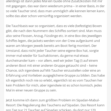
allerdings ist dann jedes Mal ein Guide ohne Zusatzkosten mit mir
mit gegangen, das war dann wiederum prima – in einer Basis, in der
so viele Taucher sind, dass man unmöglich alle kennen lernen kann,
sollte das aber schon vernünftig organisiert werden.
Die Tauchbasis war so organisiert, dass es viele (befestigte) Boxen
gibt, die nach den Nummern des Schiffes sortiert sind. Man muss
also seine Flossen, Anzug, Füsslinge etc. in eine Box des jeweiligen
Schiffes legen, die Jackets werden von der Crew aufgeräumt und
waren am Morgen jeweils bereits am Boot fertig montiert. Der
Umstand, dass nicht jeder Taucher seine eigene Box hat, sorgte
immer mal wieder für Suchaktionen, da gerne mal etwas
durcheinander kam – vor allem, weil wir jeden Tag (!) auf einem
anderen Boot mit einer anderen Gruppe getaucht sind – keine
Chance, sich irgendwie auf Mit-Taucher einzustellen oder eine an
Erfahrung und Vorlieben ausgeglichene Gruppe zu bilden. Das habe
ich eigentlich noch nie so erlebt, eigentlich ist es vom Tauchen her
kein Problem für mich, aber irgendwie ist es schon komisch, jedes
Mal in einer neuen Gruppe zu sein.
Jetzt komme ich dann zum größten Problem im Sipadan-Mabul-
Resort: Die Regulierung des Tauchens auf Sipadan. Das Resort kann
pro Tag nur 21 Taucher auf Sipadan schicken, da dort nur 120