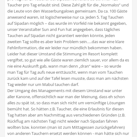
Taucher pro Tag erlaubt sind. Diese Zahl gilt für die „Normalos“ und
die Leute von den Wasserbungalows gemeinsam. Da ca. 100 Gäste
anwesend waren, ist logischerweise nur ca. jeden 5. Tag Tauchen
auf Sipadan möglich – das wurde im Vorfeld nie bekannt gegeben,
unser Veranstalter Sun and Fun hat angegeben, dass tägliches
Tauchen auf Sipadan nicht garantiert werden könnte, jeden
zweiten Tag sollte es aber kein Problem sein…..das war eine klare
Fehlinformation, die wir leider nur mündlich bekommen haben.
Leider hat dieser Umstand die Stimmung im Resort komplett
vergiftet, so gut wie alle Gäste waren ziemlich sauer, vor allem da es
nie eine Auskunft gab, wann man denn „dran“ wäre – so wurde
man Tag für Tag aufs neue enttäuscht, wenn man vom Tauchen
zurück kam und auf der Tafel lesen musste, dass man am nächsten
Tag wieder nur um Mabul tauchen darf.
Der Umgang des Managements mit diesem Umstand war unter
aller Kanone, offensichtlich war man der Meinung, dass eh schon
alles zu spät ist, so dass man sich nicht um vernünftige Lösungen
bemüht hat. So hätten z.B. Taucher, die eine Erlaubnis für diesen
Tag hatten aber am Nachmittag aus verschiedenen Gründen (z.B.
Rückflug am nächsten Tag) nicht wieder nach Sipadan fahren
wollten bzw. konnten (man ist zum Mittagessen zurückgefahren)
von anderen Tauchern ersetzt werden können - man hätte sich nur