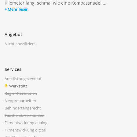
Kilometer lang, schmal wie eine Kompassnadel ...
Mehr lesen
Angebot
NIcht spezifiziert.
Services
Ausrüstungsverkauf
Werkstatt
Regler-Revisionen
Neoprenarbeiten
Behindertengerecht
Tauchclub vorhanden
Filmentwicklung analog
Filmentwicklung digital