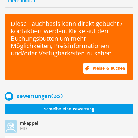
mehr Infos
Diese Tauchbasis kann direkt gebucht /
kontaktiert werden. Klicke auf den
Buchungsbutton um mehr
Möglichkeiten, Preisinformationen
und/oder Verfügbarkeiten zu sehen....
Preise & Buchen
Bewertungen(35)
Schreibe eine Bewertung
mkappel
MD