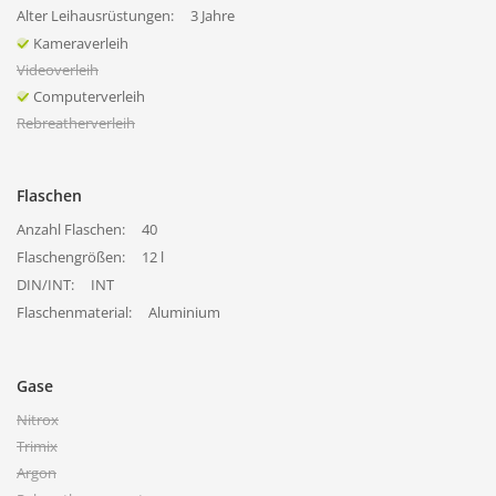
Alter Leihausrüstungen:
3 Jahre
Kameraverleih
Videoverleih
Computerverleih
Rebreatherverleih
Flaschen
Anzahl Flaschen:
40
Flaschengrößen:
12 l
DIN/INT:
INT
Flaschenmaterial:
Aluminium
Gase
Nitrox
Trimix
Argon