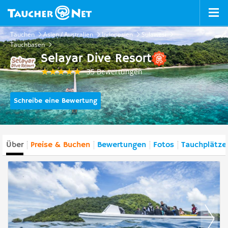
Tauchen
Asien / Australien
Indonesien
Sulawesi
Tauchbasen
Selayar Dive Resort
35 Bewertungen
Schreibe eine Bewertung
Über
Preise & Buchen
Bewertungen
Fotos
Tauchplätze