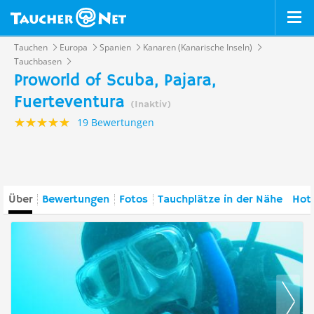
Tauchen
Europa
Spanien
Kanaren (Kanarische Inseln)
Tauchbasen
Proworld of Scuba, Pajara,
Fuerteventura
(Inaktiv)
19 Bewertungen
Über
Bewertungen
Fotos
Tauchplätze in der Nähe
Hote