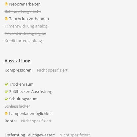
Neoprenarbeiten
Behindertengerecht
Tauchclub vorhanden
Filmentwicklung analog
Filmentwicklung digital
Kreditkartenzahlung
Ausstattung
Kompressoren:
NIcht spezifiziert.
Trockenraum
Spülbecken Ausrüstung
Schulungsraum
Schliessfächer
Lampenlademöglichkeit
Boote:
NIcht spezifiziert.
Entfernung Tauchgewässer:
NIcht spezifiziert.