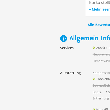
Borko stell
Mehr lese
Alle Bewert
Allgemein Inf
Services
Ausrüstu
Neoprenarb
Filmentwick
Ausstattung
Kompressor
Trocken
Schliessfäc
Boote:
1 
Entfernung
Hausriff