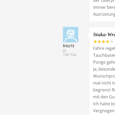
der Oberpro
immer berei
Ausrüstung,
Stuka-Wra
fritz73
Fahre rege
ja
150 TGs
Tauchbase
Pongo gehö
Ja, besonde
Wunschprog
mal nicht t
begrenzt R
mit den Gu
Ich hatte 
Vergnügen