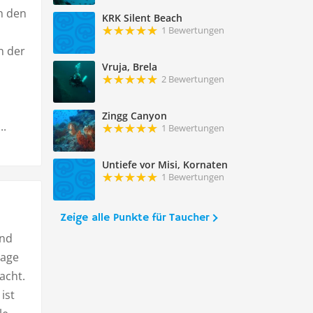
h den
KRK Silent Beach
1 Bewertungen
n der
Vruja, Brela
2 Bewertungen
Zingg Canyon
..
1 Bewertungen
Untiefe vor Misi, Kornaten
1 Bewertungen
Zeige alle Punkte für Taucher
und
Tage
acht.
ist