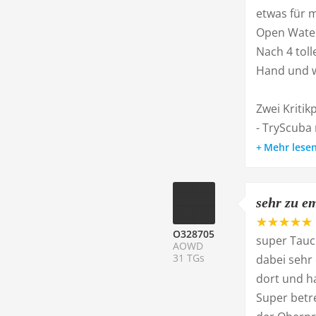
etwas für m
Open Water
Nach 4 tol
Hand und w
Zwei Kritik
- TryScuba
Mehr lese
sehr zu e
O328705
super Tauch
AOWD
31 TGs
dabei sehr 
dort und h
Super betre