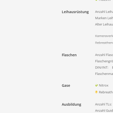
Leihausrüstung
Anzahl Leih
Marken Lei
Alter Leiha
Kameraverl
Rebreatherv
Flaschen
Anzahl Flas
Flaschengr
DIN/INT:
Flaschenmat
Gase
Nitrox
Rebreath
Ausbildung
Anzahl TLs:
Anzahl Guid