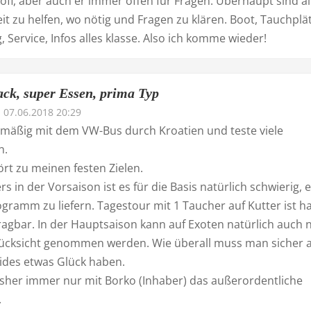
fi, aber auch er immer offen für Fragen. Überhaupt sind al
t zu helfen, wo nötig und Fragen zu klären. Boot, Tauchplä
 Service, Infos alles klasse. Also ich komme wieder!
ck, super Essen, prima Typ
07.06.2018 20:29
lmäßig mit dem VW-Bus durch Kroatien und teste viele
n.
rt zu meinen festen Zielen.
rs in der Vorsaison ist es für die Basis natürlich schwierig, e
ramm zu liefern. Tagestour mit 1 Taucher auf Kutter ist ha
ragbar. In der Hauptsaison kann auf Exoten natürlich auch 
ücksicht genommen werden. Wie überall muss man sicher 
ides etwas Glück haben.
bisher immer nur mit Borko (Inhaber) das außerordentliche
.