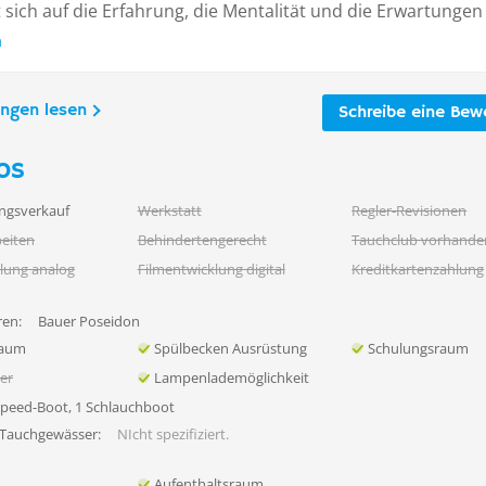
t sich auf die Erfahrung, die Mentalität und die Erwartungen .
n
ungen lesen
Schreibe eine Bew
os
ngsverkauf
Werkstatt
Regler-Revisionen
eiten
Behindertengerecht
Tauchclub vorhande
lung analog
Filmentwicklung digital
Kreditkartenzahlung
en:
Bauer Poseidon
raum
Spülbecken Ausrüstung
Schulungsraum
her
Lampenlademöglichkeit
Speed-Boot, 1 Schlauchboot
 Tauchgewässer:
NIcht spezifiziert.
Aufenthaltsraum