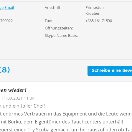
ge
,
Email
Anschrift:
Primosten
Kroatien
6799022
Fax:
+385 161 71530
Öffnungszeiten:
Skype-Name Basis:
(8)
Schreibe eine Bew
en wieder!
11.09.2021 11:34
 und ein toller Chef!
t enormes Vertrauen in das Equipment und die Leute wen
 mit Borko, dem Eigentümer des Tauchcenters unterhält.
zuerst einen Try Scuba gemacht um herrauszufinden ob T