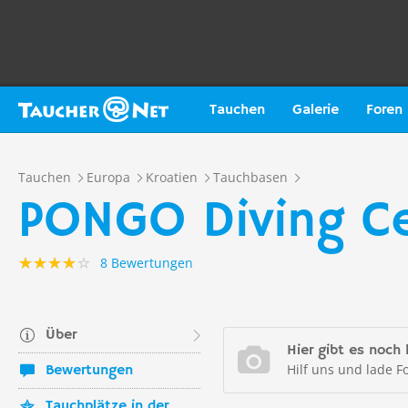
Tauchen
Galerie
Foren
Tauchen
Europa
Kroatien
Tauchbasen
PONGO Diving C
8 Bewertungen
Über
Hier gibt es noch 
Hilf uns und lade F
Bewertungen
Tauchplätze in der