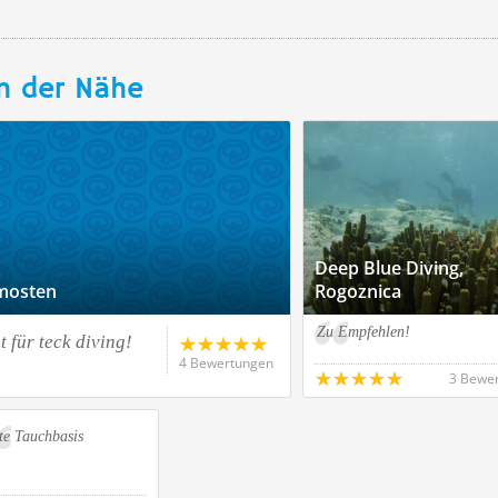
n der Nähe
Deep Blue Diving,
imosten
Rogoznica
Zu Empfehlen!
 für teck diving!
4 Bewertungen
3 Bewe
te Tauchbasis