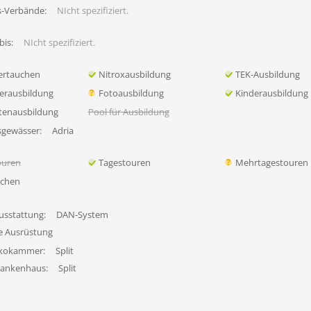
s-Verbände:
NIcht spezifiziert.
bis:
NIcht spezifiziert.
ertauchen
Nitroxausbildung
TEK-Ausbildung
erausbildung
Fotoausbildung
Kinderausbildung
tenausbildung
Pool für Ausbildung
sgewässer:
Adria
ouren
Tagestouren
Mehrtagestouren
uchen
usstattung:
DAN-System
fe Ausrüstung
ekokammer:
Split
rankenhaus:
Split