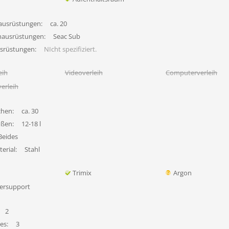
ausrüstungen:
ca. 20
hausrüstungen:
Seac Sub
usrüstungen:
NIcht spezifiziert.
eih
Videoverleih
Computerverleih
erleih
chen:
ca. 30
ößen:
12-18 l
Beides
erial:
Stahl
Trimix
Argon
ersupport
2
es:
3