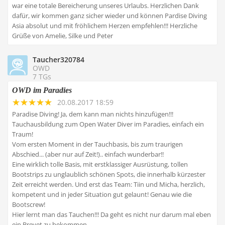
war eine totale Bereicherung unseres Urlaubs. Herzlichen Dank
dafür, wir kommen ganz sicher wieder und können Pardise Diving
Asia absolut und mit fröhlichem Herzen empfehlen!!! Herzliche
Grüße von Amelie, Silke und Peter
Taucher320784
OWD
7 TGs
OWD im Paradies
20.08.2017 18:59
Paradise Diving! Ja, dem kann man nichts hinzufügen!!!
Tauchausbildung zum Open Water Diver im Paradies, einfach ein
Traum!
Vom ersten Moment in der Tauchbasis, bis zum traurigen
Abschied... (aber nur auf Zeit!).. einfach wunderbar!!
Eine wirklich tolle Basis, mit erstklassiger Ausrüstung, tollen
Bootstrips zu unglaublich schönen Spots, die innerhalb kürzester
Zeit erreicht werden. Und erst das Team: Tiin und Micha, herzlich,
kompetent und in jeder Situation gut gelaunt! Genau wie die
Bootscrew!
Hier lernt man das Tauchen!!! Da geht es nicht nur darum mal eben
ein Brevet zu bekommen... ...