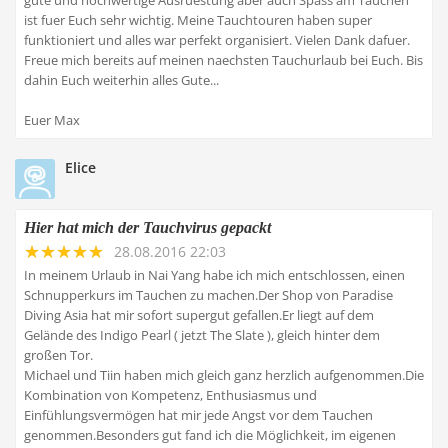
gute und hochwertige Ausruestung aber auch Spass am Tauchen
ist fuer Euch sehr wichtig. Meine Tauchtouren haben super
funktioniert und alles war perfekt organisiert. Vielen Dank dafuer.
Freue mich bereits auf meinen naechsten Tauchurlaub bei Euch. Bis
dahin Euch weiterhin alles Gute...
Euer Max
Elice
Hier hat mich der Tauchvirus gepackt
28.08.2016 22:03
In meinem Urlaub in Nai Yang habe ich mich entschlossen, einen
Schnupperkurs im Tauchen zu machen.Der Shop von Paradise
Diving Asia hat mir sofort supergut gefallen.Er liegt auf dem
Gelände des Indigo Pearl ( jetzt The Slate ), gleich hinter dem
großen Tor.
Michael und Tiin haben mich gleich ganz herzlich aufgenommen.Die
Kombination von Kompetenz, Enthusiasmus und
Einfühlungsvermögen hat mir jede Angst vor dem Tauchen
genommen.Besonders gut fand ich die Möglichkeit, im eigenen