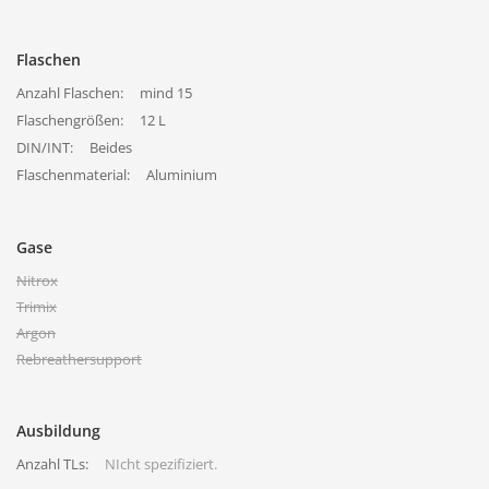
Flaschen
Anzahl Flaschen:
mind 15
Flaschengrößen:
12 L
DIN/INT:
Beides
Flaschenmaterial:
Aluminium
Gase
Nitrox
Trimix
Argon
Rebreathersupport
Ausbildung
Anzahl TLs:
NIcht spezifiziert.